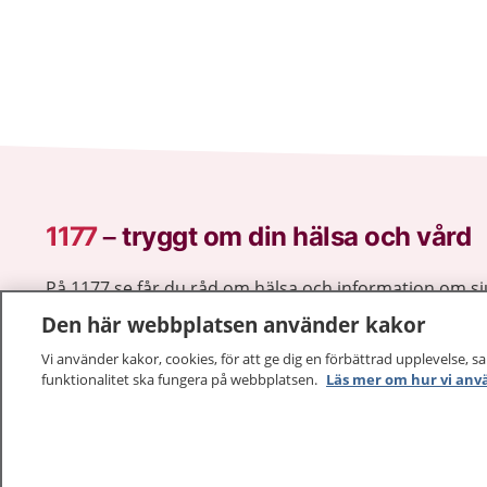
1177
–
tryggt om din hälsa och vård
På 1177.se får du råd om hälsa och information om 
vilka mottagningar du kan kontakta. Logga in för att lä
Den här webbplatsen använder kakor
och göra dina vårdärenden. Ring telefonnummer 1177
Vi använder kakor, cookies, för att ge dig en förbättrad upplevelse, s
sjukvårdsrådgivning dygnet runt.
funktionalitet ska fungera på webbplatsen.
Läs mer om hur vi anv
1177 ger dig råd när du vill må bättre.