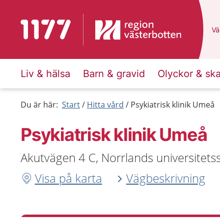
Till startsidan för 1177
Du
Väl
Liv & hälsa
Barn & gravid
Olyckor & sk
Du är här:
Start
Hitta vård
Psykiatrisk klinik Umeå
Psykiatrisk klinik Umeå
Akutvägen 4 C, Norrlands universitet
Visa på karta
Vägbeskrivning