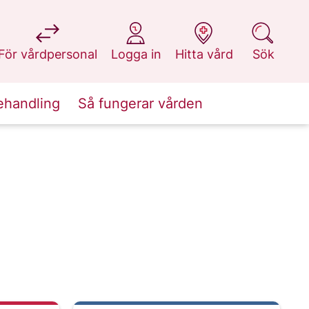
på 1177.se
på 1177.se
på 1177.se
på 1177.se
För vårdpersonal
Logga in
Hitta vård
Sök
ehandling
Så fungerar vården