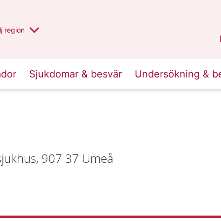
 har valt region
j
en annan
region
Västerbotten
.
ador
Sjukdomar & besvär
Undersökning & b
ssjukhus, 907 37 Umeå