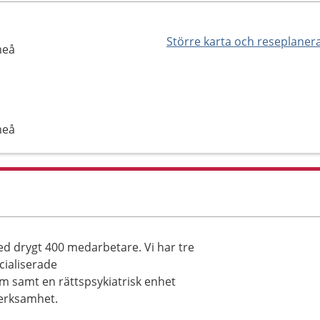
Större karta och reseplaner
meå
meå
med drygt 400 medarbetare. Vi har tre
cialiserade
 samt en rättspsykiatrisk enhet
erksamhet.