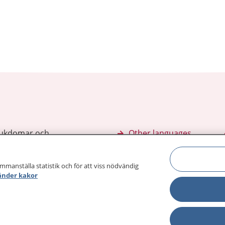
sjukdomar och
Other languages
sa din journal
Lättläst svenska
 för
ammanställa statistik och för att viss nödvändig
änder kakor