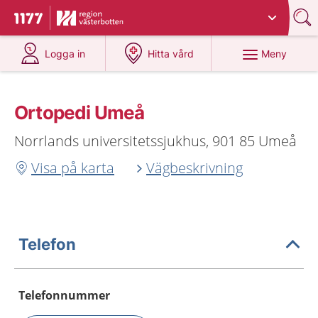
Du har valt region
Västerbotten
.
Till startsidan för 1177
på 1177.se
på 1177.se
Meny
Logga in
Hitta vård
Ortopedi Umeå
Norrlands universitetssjukhus, 901 85 Umeå
Visa på karta
Vägbeskrivning
Telefon
Telefonnummer