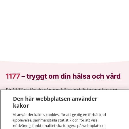
1177
–
tryggt om din hälsa och vård
På 1177.se får du råd om hälsa och information om
sjukdomar och vilka mottagningar du kan kontakta.
Den här webbplatsen använder
Logga in för att läsa din journal och göra dina
kakor
vårdärenden. Ring telefonnummer 1177 för
Vi använder kakor, cookies, för att ge dig en förbättrad
sjukvårdsrådgivning dygnet runt.
upplevelse, sammanställa statistik och för att viss
1177 ger dig råd när du vill må bättre.
nödvändig funktionalitet ska fungera på webbplatsen.