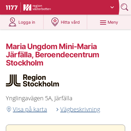
Du har valt region
Västerbotten
.
Till startsidan för 1177
på 1177.se
på 1177.se
Meny
Logga in
Hitta vård
Maria Ungdom Mini-Maria
Järfälla, Beroendecentrum
Stockholm
Ynglingavägen 5A, Järfälla
Visa på karta
Vägbeskrivning