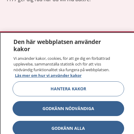
Visa inn
1177 på flera språk
Den här webbplatsen använder
kakor
Visa inn
Om 1177
Vi använder kakor, cookies, för att ge dig en förbättrad
upplevelse, sammanställa statistik och för att viss
Visa inn
nödvändig funktionalitet ska fungera på webbplatsen.
Kontakt
Läs mer om hur vi använder kakor
HANTERA KAKOR
Behandling av personuppgifter
GODKÄNN NÖDVÄNDIGA
Hantering av kakor
Inställningar för kakor
GODKÄNN ALLA