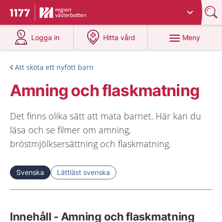
Du har valt region
Västerbotten
.
Till startsidan för 1177
på 1177.se
på 1177.se
Meny
Logga in
Hitta vård
Att sköta ett nyfött barn
Amning och flaskmatning
Det finns olika sätt att mata barnet. Här kan du
läsa och se filmer om amning,
bröstmjölksersättning och flaskmatning.
Svenska
Lättläst svenska
Innehåll - Amning och flaskmatning