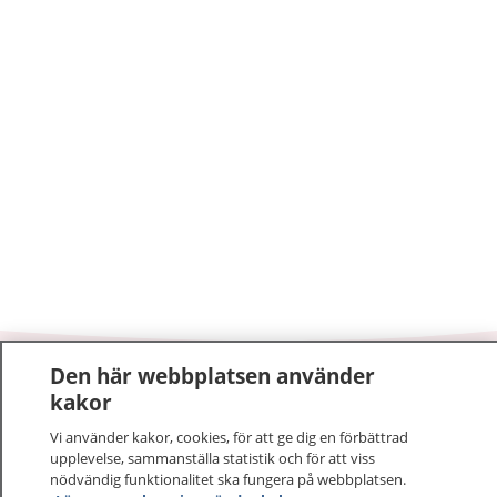
Den här webbplatsen använder
1177
–
tryggt om din hälsa och vård
kakor
Vi använder kakor, cookies, för att ge dig en förbättrad
På 1177.se får du råd om hälsa och information om
upplevelse, sammanställa statistik och för att viss
sjukdomar och vilka mottagningar du kan kontakta.
nödvändig funktionalitet ska fungera på webbplatsen.
Logga in för att läsa din journal och göra dina