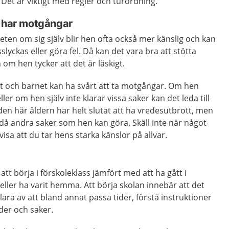
t. Det är viktigt med regler och turordning.
n har motgångar
ten om sig själv blir hen ofta också mer känslig och kan
slyckas eller göra fel. Då kan det vara bra att stötta
 om hen tycker att det är läskigt.
 och barnet kan ha svårt att ta motgångar. Om hen
ler om hen själv inte klarar vissa saker kan det leda till
den här åldern har helt slutat att ha vredesutbrott, men
då andra saker som hen kan göra. Skäll inte när något
visa att du tar hens starka känslor på allvar.
 att börja i förskoleklass jämfört med att ha gått i
 eller ha varit hemma. Att börja skolan innebär att det
lara av att bland annat passa tider, förstå instruktioner
äder och saker.