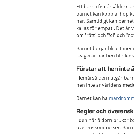
Ett barn i femårsåldern ä
barnet kan koppla ihop kä
har. Samtidigt kan barnet 
kallas för empati. Det är 
om ”rätt” och ”fel” och ”go
Barnet börjar bli allt m
reagerar när hen blir leds
Förstår att hen inte ä
I femårsåldern utgår barne
hen inte är världens me
Barnet kan ha
mardrömm
Regler och överensk
I den här åldern brukar ba
överenskommelser. Barn br