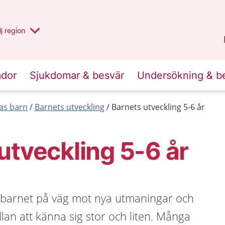
 har valt region
j
en annan
region
Västerbotten
.
ador
Sjukdomar & besvär
Undersökning & b
las barn
Barnets utveckling
Barnets utveckling 5-6 år
utveckling 5-6 år
r barnet på väg mot nya utmaningar och
an att känna sig stor och liten. Många