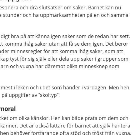
 resonera och dra slutsatser om saker. Barnet kan nu
längre stunder och ha uppmärksamheten på en och samma
ldigt bra på att känna igen saker som de redan har sett.
tt komma ihåg saker utan att få se dem igen. Det beror
änder minnesregler för att komma ihåg saker, som att
ap tyst för sig själv eller dela upp saker i grupper som
barn och vuxna har däremot olika minnesknep som
e mest i leken och i det som händer i vardagen. Men hen
 på uppgifter av ”skoltyp”.
 moral
ycket om olika känslor. Hen kan både prata om dem och
 känner. Det är också lättare för barnet att själv hantera
hen behöver fortfarande ofta stöd och tröst från vuxna.