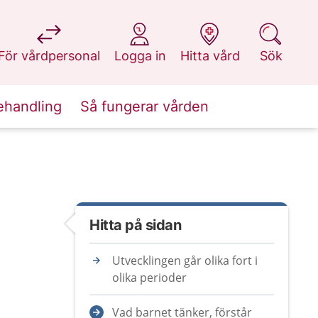
på 1177.se
på 1177.se
på 1177.se
på 1177.se
För vårdpersonal
Logga in
Hitta vård
Sök
ehandling
Så fungerar vården
Hitta på sidan
Utvecklingen går olika fort i
olika perioder
Vad barnet tänker, förstår