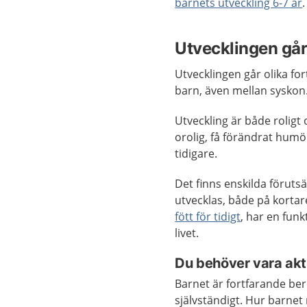
barnets utveckling 6-7 år
.
Utvecklingen går 
Utvecklingen går olika fort
barn, även mellan syskon
Utveckling är både roligt 
orolig, få förändrat hu
tidigare.
Det finns enskilda förut
utvecklas, både på kortare
fött för tidigt
, har en fun
livet.
Du behöver vara akti
Barnet är fortfarande be
självständigt. Hur barne