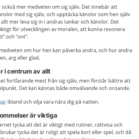
r också mer medveten om sig själv. Det innebär att
nslor med sig själv, och upptäcka känslor som hen själv
allt mer leva sig in i andras tankar och känslor. Det
viktigt för utvecklingen av moralen, att kunna resonera
tt” och ”ont”.
er medveten om hur hen kan påverka andra, och hur andra
en, arg eller glad.
r i centrum av allt
t fortfarande mest från sig själv, men förstår bättre att
delpunkt. Det kan kännas både omvälvande och oroande.
ar
ibland och vilja vara nära dig på natten.
ommelser är viktiga
rnet tycka att det är viktigt med rutiner, rättvisa och
ukar tycka det är roligt att spela kort eller spel, och då