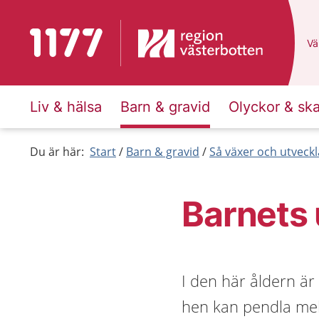
Till startsidan för 1177
Du
Väl
Liv & hälsa
Barn & gravid
Olyckor & sk
Du är här:
Start
Barn & gravid
Så växer och utveck
Barnets 
I den här åldern ä
hen kan pendla mell