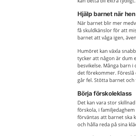
kan detta bli extra tydlig
Hjälp barnet när he
När barnet blir mer medve
få skuldkänslor för att mis
barnet att våga igen, även
Humöret kan växla snabbt
tycker att någon är dum el
besvikelse. Många barn i 
det förekommer. Föreslå 
går fel. Stötta barnet och 
Börja förskoleklass
Det kan vara stor skillnad
förskola, i familjedaghem
förväntas att barnet ska k
och hålla reda på sina kl