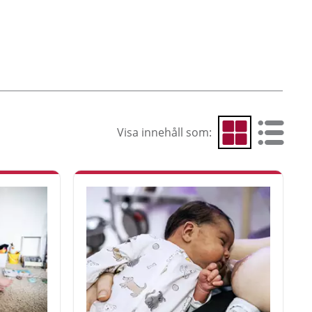
Visa innehåll som:
Visa som rutnät
Visa som 