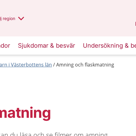
 har valt region
j
en annan
region
Västerbotten
.
ador
Sjukdomar & besvär
Undersökning & b
arn i Västerbottens län
Amning och flaskmatning
matning
 kan du läsa och se filmer om amning,