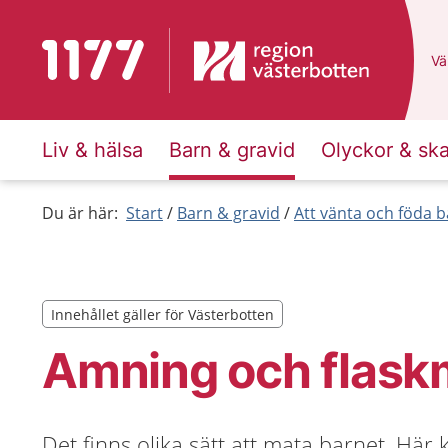
Till startsidan för 1177
Du
Väl
Liv & hälsa
Barn & gravid
Olyckor & sk
Du är här:
Start
Barn & gravid
Att vänta och föda b
Innehållet gäller för Västerbotten
Innehållet gäller för Västerbotten
Amning och flask
Det finns olika sätt att mata barnet. Här