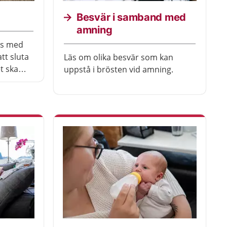
Besvär i samband med
amning
ns med
tt sluta
Läs om olika besvär som kan
t ska
uppstå i brösten vid amning.
 tidpunkt
r oftast
arnet
sluta.