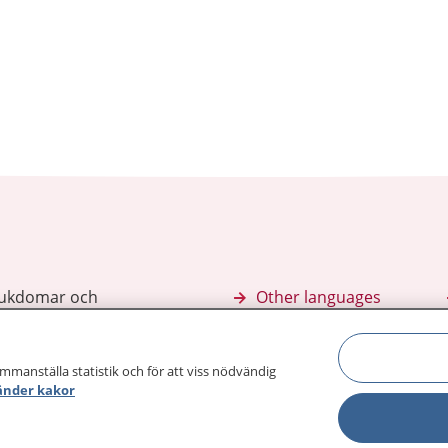
sjukdomar och
Other languages
sa din journal
Lättläst svenska
 för
ammanställa statistik och för att viss nödvändig
änder kakor