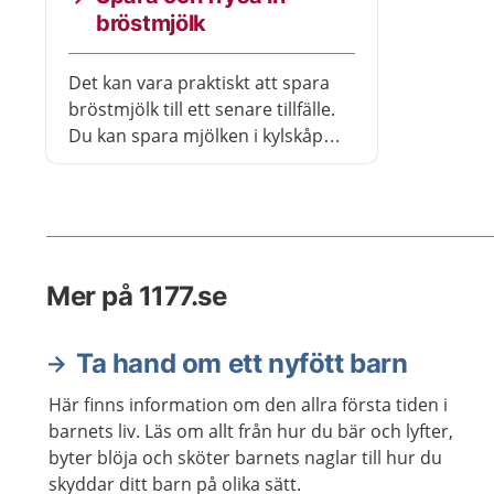
bröstmjölk
Det kan vara praktiskt att spara
bröstmjölk till ett senare tillfälle.
Du kan spara mjölken i kylskåp
eller frysa den. Du behöver alltid
ha koll på hur gammal mjölken är,
för att ditt barn inte ska få i sig
bakterier.
Mer på 1177.se
Ta hand om ett nyfött barn
Här finns information om den allra första tiden i
barnets liv. Läs om allt från hur du bär och lyfter,
byter blöja och sköter barnets naglar till hur du
skyddar ditt barn på olika sätt.