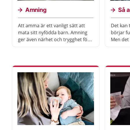
Amning
Så 
Att amma är ett vanligt sätt att
Det kan 
mata sitt nyfödda barn. Amning
börjar f
ger även närhet och trygghet för
Men det 
barnet.
tänka på 
amma me