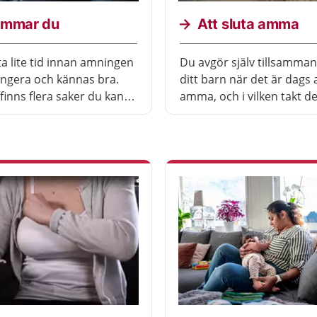
ammar du
Att sluta amma
ta lite tid innan amningen
Du avgör själv tillsamma
ungera och kännas bra.
ditt barn när det är dags a
finns flera saker du kan
amma, och i vilken takt de
för att hjälpa barnet att
ske. Det finns inte någon
d ett bra grepp.
som är bäst för alla. Det ä
lättast om både du och b
tycker att det är dags att 