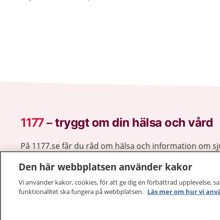
1177
–
tryggt om din hälsa och vård
På 1177.se får du råd om hälsa och information om 
vilka mottagningar du kan kontakta. Logga in för att lä
Den här webbplatsen använder kakor
och göra dina vårdärenden. Ring telefonnummer 1177
sjukvårdsrådgivning dygnet runt.
Vi använder kakor, cookies, för att ge dig en förbättrad upplevelse, s
funktionalitet ska fungera på webbplatsen.
Läs mer om hur vi anv
1177 ger dig råd när du vill må bättre.