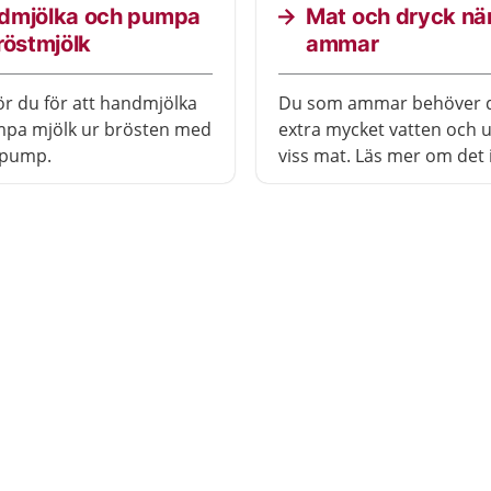
dmjölka och pumpa
Mat och dryck nä
röstmjölk
ammar
ör du för att handmjölka
Du som ammar behöver d
mpa mjölk ur brösten med
extra mycket vatten och 
tpump.
viss mat. Läs mer om det 
artikeln.