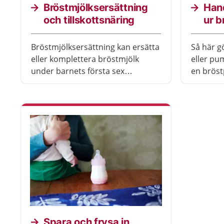
Bröstmjölksersättning
Han
och tillskottsnäring
ur b
Bröstmjölksersättning kan ersätta
Så här g
eller komplettera bröstmjölk
eller pu
under barnets första sex
en brös
månader. Den innehåller all
näring barnet behöver. Från sex
månaders ålder kan barnet få
tillskottsnäring som komplement
till vanlig mat.
Spara och frysa in