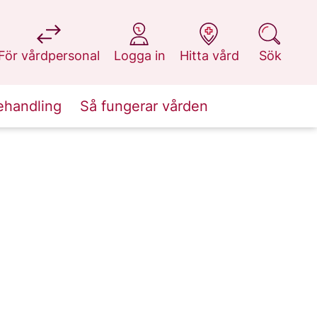
på 1177.se
på 1177.se
på 1177.se
på 1177.se
För vårdpersonal
Logga in
Hitta vård
Sök
ehandling
Så fungerar vården