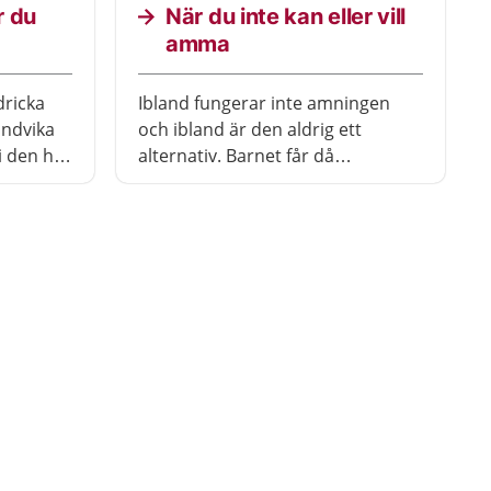
r du
När du inte kan eller vill
amma
ricka
Ibland fungerar inte amningen
undvika
och ibland är den aldrig ett
i den här
alternativ. Barnet får då
urpumpad bröstmjölk eller
bröstmjölksersättning istället. Det
är viktigt att inte känna skuld om
du inte kan eller vill amma.