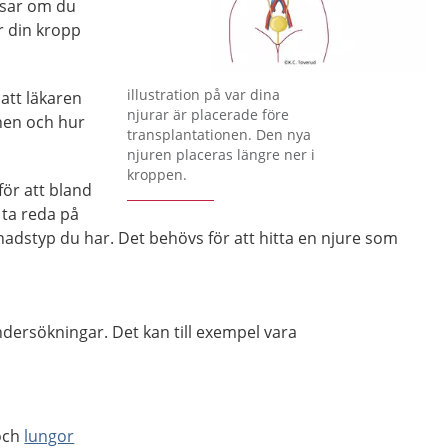
isar om du
r din kropp
Förstora bilden
illustration på var dina
 att läkaren
njurar är placerade före
nen och hur
transplantationen. Den nya
njuren placeras längre ner i
kroppen.
för att bland
 ta reda på
adstyp du har. Det behövs för att hitta en njure som
ndersökningar. Det kan till exempel vara
 och
lungor