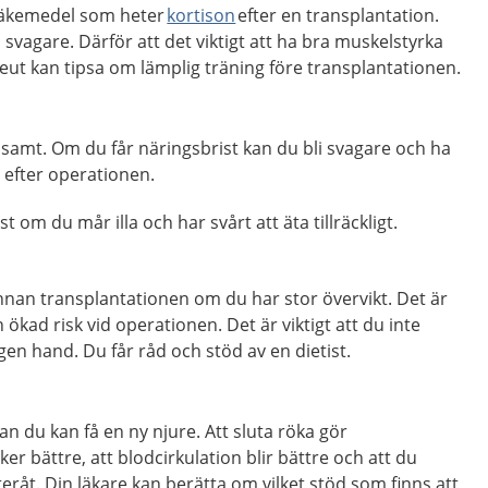
 läkemedel som heter
kortison
efter en transplantation.
svagare. Därför att det viktigt att ha bra muskelstyrka
peut kan tipsa om lämplig träning före transplantationen.
sosamt. Om du får näringsbrist kan du bli svagare och ha
 efter operationen.
st om du mår illa och har svårt att äta tillräckligt.
innan transplantationen om du har stor övervikt. Det är
n ökad risk vid operationen. Det är viktigt att du inte
egen hand. Du får råd och stöd av en dietist.
an du kan få en ny njure. Att sluta röka gör
äker bättre, att blodcirkulation blir bättre och att du
eråt. Din läkare kan berätta om vilket stöd som finns att