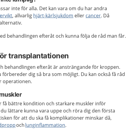
ssar inte för alla. Det kan vara om du har andra
ervikt
, allvarlig
hjärt-kärlsjukdom
eller
cancer
. Då
alternativ.
d behandlingen efteråt och kunna följa de råd man får.
för transplantationen
ch
behandling
en
efteråt är ansträngande för kroppen.
 du förbereder dig så bra som möjligt. Du kan
också
få råd
r operationen.
 muskler
 få bättre kondition och starkare muskler inför
u lättare kunna vara uppe och röra dig den första
Risken för att du ska få komplikationer minskar då,
dpropp
och
lunginflammation
.