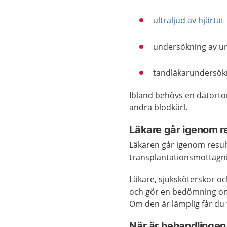
ultraljud av hjärtat
undersökning av u
tandläkarundersök
Ibland behövs en datorto
andra blodkärl.
Läkare går igenom r
Läkaren går igenom result
transplantationsmottagni
Läkare, sjuksköterskor o
och gör en bedömning om 
Om den är lämplig får du 
När är behandlingen 