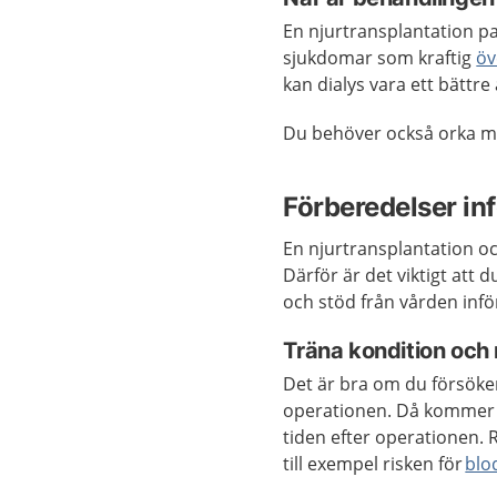
En njurtransplantation pa
sjukdomar som kraftig
öv
kan
dialys
vara ett bättre 
Du behöver också orka me
Förberedelser in
En njurtransplantation o
Därför är det viktigt att
och stöd från vården infö
Träna kondition och
Det är bra om du försöker
operationen. Då kommer d
tiden efter operationen. 
till exempel risken för
blo