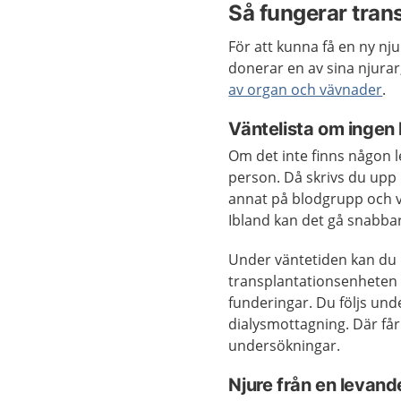
Så fungerar tran
För att kunna få en ny nj
donerar en av sina njurar, 
av organ och vävnader
.
Väntelista om ingen 
Om det inte finns någon l
person. Då skrivs du upp 
annat på blodgrupp och väv
Ibland kan det gå snabba
Under väntetiden kan du 
transplantationsenheten 
funderingar. Du följs und
dialysmottagning. Där få
undersökningar.
Njure från en levan