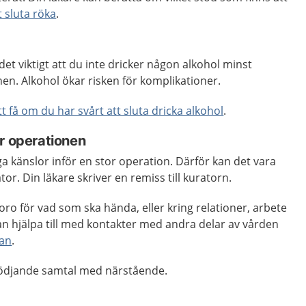
t sluta röka
.
et viktigt att du inte dricker någon alkohol minst
nen. Alkohol ökar risken för komplikationer.
tt få om du har svårt att sluta dricka alkohol
.
r operationen
ga känslor inför en stor operation. Därför kan det vara
or. Din läkare skriver en remiss till kuratorn.
 oro för vad som ska hända, eller kring relationer, arbete
n hjälpa till med kontakter med andra delar av vården
san
.
tödjande samtal med närstående.