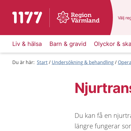
Till startsidan för 1177
Du har
Välj
en
re
Liv & hälsa
Barn & gravid
Olyckor & sk
Du är här:
Start
Undersökning & behandling
Opera
Njurtran
Du kan få en njurtr
längre fungerar som