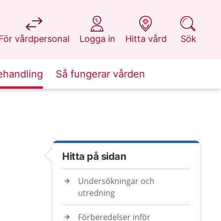
på 1177.se
på 1177.se
på 1177.se
på 1177.se
För vårdpersonal
Logga in
Hitta vård
Sök
ehandling
Så fungerar vården
Hitta på sidan
Undersökningar och
utredning
Förberedelser inför