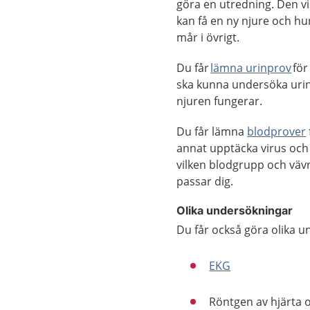
göra en utredning. Den v
kan få en ny njure och hu
mår i övrigt.
Du får
lämna urinprov
för
ska kunna undersöka uri
njuren fungerar.
Du får lämna
blodprover
annat upptäcka virus och
vilken blodgrupp och vävn
passar dig.
Olika undersökningar
Du får också göra olika u
EKG
Röntgen av hjärta