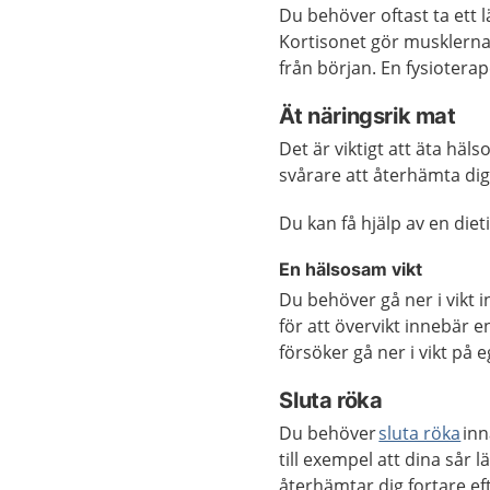
Du behöver oftast ta ett
Kortisonet gör musklerna 
från början. En fysiotera
Ät näringsrik mat
Det är viktigt att äta häl
svårare att återhämta dig
Du kan få hjälp av en dieti
En hälsosam vikt
Du behöver gå ner i vikt 
för att övervikt innebär e
försöker gå ner i vikt på 
Sluta röka
Du behöver
sluta röka
inn
till exempel att dina sår l
återhämtar dig fortare eft