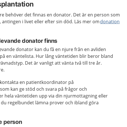
splantation
ure behöver det finnas en donator
. Det
är en person som
antingen i livet eller efter sin död.
Läs mer om
donation
levande donator finns
evande donator kan du få en njure från en avliden
på en väntelista. Hur lång väntetiden blir beror bland
nadstyp. Det är vanligt att vänta två till tre år.
re.
kontakta en patientkoordinator på
som kan ge stöd och svara på frågor och
er hela väntetiden upp via din njurmottagning eller
r du regelbundet lämna prover och ibland göra
de person