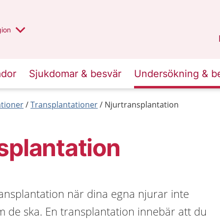
 valt region
 annan
gion
Värmland
.
ador
Sjukdomar & besvär
Undersökning & b
tioner
Transplantationer
Njurtransplantation
splantation
ansplantation när dina egna njurar inte
 de ska. En transplantation innebär att du