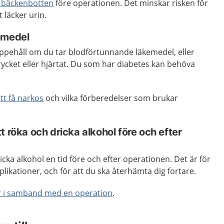
 bäckenbotten
före operationen. Det minskar risken för
t läcker urin.
emedel
ppehåll om du tar blodförtunnande läkemedel, eller
rycket eller hjärtat. Du som har diabetes kan behöva
t få narkos
och vilka förberedelser som brukar
t röka och dricka alkohol före och efter
icka alkohol en tid före och efter operationen. Det är för
likationer, och för att du ska återhämta dig fortare.
r i samband med en operation
.