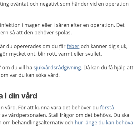
ting oväntat och negativt som händer vid en operation
r infektion i magen eller i såren efter en operation. Det
etern så att den behöver spolas.
är du opererades om du får
feber
och känner dig sjuk,
ör mycket ont, blir rött, varmt eller svullet.
 om du vill ha
sjukvårdsrådgivning
. Då kan du få hjälp att
m var du kan söka vård.
 i din vård
 din vård. För att kunna vara det behöver du
förstå
 av vårdpersonalen. Ställ frågor om det behövs. Du ska
ion om behandlingsalternativ och
hur länge du kan behöva