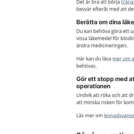
Det är bra att börja
träna
besvär efteråt med att de
Berätta om dina läk
Du kan behöva göra ett u
vissa läkemedel för blodt
ändra medicineringen.
Här kan du läsa
mer om at
behövas.
Gör ett stopp med at
operationen
Undvik att röka och att dr
att minska risken för komp
Läs mer om
levnadsvano