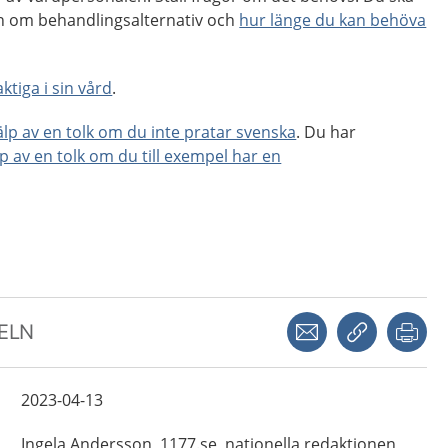
ion om behandlingsalternativ och
hur länge du kan behöva
ktiga i sin vård
.
jälp av en tolk om du inte pratar svenska
. Du har
lp av en tolk om du till exempel har en
Dela via mejl
Kopiera län
Skr
KELN
2023-04-13
Ingela
Andersson,
1177.se, nationella redaktionen