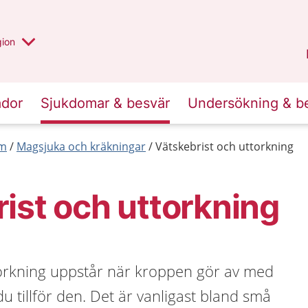
 valt region
 annan
gion
Värmland
.
ador
Sjukdomar & besvär
Undersökning & b
rm
Magsjuka och kräkningar
Vätskebrist och uttorkning
ist och uttorkning
torkning uppstår när kroppen gör av med
u tillför den. Det är vanligast bland små