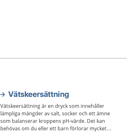
Vätskeersättning
Vätskeersättning är en dryck som innehåller
lämpliga mängder av salt, socker och ett ämne
som balanserar kroppens pH-värde. Det kan
behövas om du eller ett barn förlorar mycket
vätska, till exempel vid magsjuka eller om det är