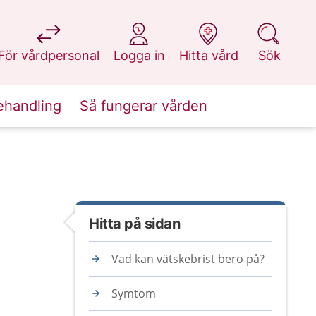
på 1177.se
på 1177.se
på 1177.se
på 1177.se
För vårdpersonal
Logga in
Hitta vård
Sök
ehandling
Så fungerar vården
Hitta på sidan
Vad kan vätskebrist bero på?
Symtom