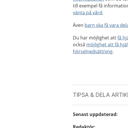
till exempel få informat
vänta på vård
.
Även
barn ska få vara dela
Du har möjlighet att
få h
också
möjlighet att få hjä
hörselnedsättning
.
TIPSA & DELA ARTI
Senast uppdaterad
:
Redaktör
: