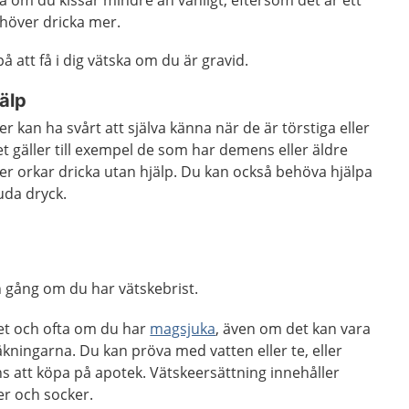
om du kissar mindre än vanligt, eftersom det är ett
ehöver dricka mer.
å att få i dig vätska om du är gravid.
älp
r kan ha svårt att själva känna när de är törstiga eller
t gäller till exempel de som har demens eller äldre
er orkar dricka utan hjälp. Du kan också behöva hjälpa
uda dryck.
n gång om du har vätskebrist.
aget och ofta om du har
magsjuka
, även om det kan vara
äkningarna. Du kan pröva med vatten eller te, eller
s att köpa på apotek. Vätskeersättning innehåller
er och socker.