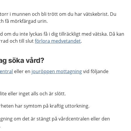
 torr i munnen och bli trött om du har vätskebrist. Du
ch få mörkfärgad urin.
d om du inte lyckas få i dig tillräckligt med vätska. Då kan
rrad och till slut
förlora medvetandet
.
jag söka vård?
entral
eller en
jouröppen mottagning
vid följande
lite eller inget alls och är slött.
rheten har symtom på kraftig uttorkning.
gning om det är stängt på vårdcentralen eller den
.