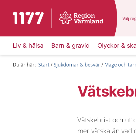
Till startsidan för 1177
Du har
Välj
en
re
Liv & hälsa
Barn & gravid
Olyckor & sk
Du är här:
Start
Sjukdomar & besvär
Mage och ta
Vätskebr
Vätskebrist och ut
mer vätska än vad d