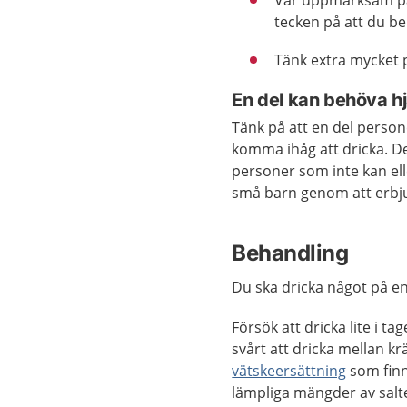
Var uppmärksam på 
tecken på att du b
Tänk extra mycket p
En del kan behöva hj
Tänk på att en del persone
komma ihåg att dricka. De
personer som inte kan ell
små barn genom att erbj
Behandling
Du ska dricka något på e
Försök att dricka lite i t
svårt att dricka mellan kr
vätskeersättning
som finn
lämpliga mängder av salt