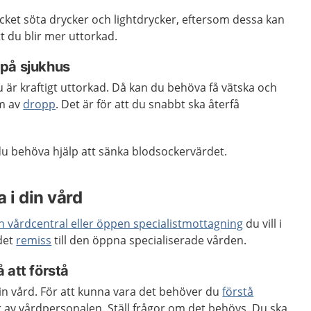
cket söta drycker och lightdrycker, eftersom dessa kan
t du blir mer uttorkad.
på sjukhus
är kraftigt uttorkad. Då kan du behöva få vätska och
rm av
dropp
. Det är för att du snabbt ska återfå
u behöva hjälp att sänka blodsockervärdet.
 i din vård
en vårdcentral eller öppen specialistmottagning
du vill i
 det
remiss
till den öppna specialiserade vården.
 att förstå
 din vård. För att kunna vara det behöver du
förstå
 av vårdpersonalen. Ställ frågor om det behövs. Du ska