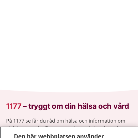
1177
–
tryggt om din hälsa och vård
På 1177.se får du råd om hälsa och information om
sjukdomar och vilka mottagningar du kan kontakta.
Logga in för att läsa din journal och göra dina
Den här webbplatsen använder