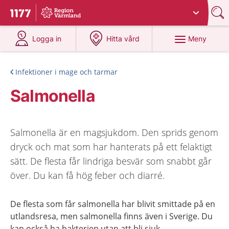
Du har valt region
Värmland
.
Till startsidan för 1177
på 1177.se
på 1177.se
Meny
Logga in
Hitta vård
Infektioner i mage och tarmar
Salmonella
Salmonella är en magsjukdom. Den sprids genom
dryck och mat som har hanterats på ett felaktigt
sätt. De flesta får lindriga besvär som snabbt går
över. Du kan få hög feber och diarré.
De flesta som får salmonella har blivit smittade på en
utlandsresa, men salmonella finns även i Sverige. Du
kan också ha bakterien utan att bli sjuk.