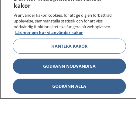
vårdärenden. Ring telefonnummer 1177 för
kakor
sjukvårdsrådgivning dygnet runt.
Vi använder kakor, cookies, för att ge dig en förbättrad
1177 ger dig råd när du vill må bättre.
upplevelse, sammanställa statistik och för att viss
nödvändig funktionalitet ska fungera på webbplatsen.
Läs mer om hur vi använder kakor
HANTERA KAKOR
Visa inn
1177 på flera språk
GODKÄNN NÖDVÄNDIGA
Visa inn
Om 1177
GODKÄNN ALLA
Visa inn
Kontakt
Behandling av personuppgifter
Hantering av kakor