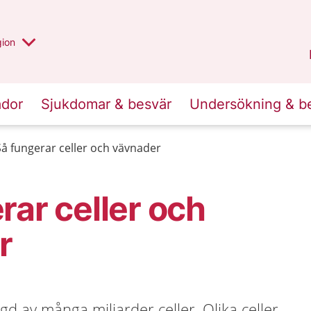
 valt region
 annan
gion
Värmland
.
ador
Sjukdomar & besvär
Undersökning & b
Så fungerar celler och vävnader
rar celler och
r
 av många miljarder celler. Olika celler