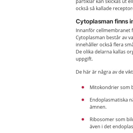
partiklar kan skickas ut e
också så kallade receptore
Cytoplasman finns i
Innanför cellmembranet fi
Cytoplasman består av va
innehåller också flera sm
De olika delarna kallas or
uppgift.
De här är några av de vik
Mitokondrier som bi
Endoplasmatiska nät
ämnen.
Ribosomer som bild
även i det endopla