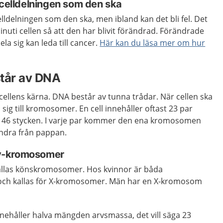
 celldelningen som den ska
lldelningen som den ska, men ibland kan det bli fel. Det
inuti cellen så att den har blivit förändrad. Förändrade
ela sig kan leda till cancer.
Här kan du läsa mer om hur
tår av DNA
cellens kärna. DNA består av tunna trådar. När cellen ska
 sig till kromosomer. En cell innehåller oftast 23 par
t 46 stycken. I varje par kommer den ena kromosomen
ndra från pappan.
y-kromosomer
llas könskromosomer. Hos kvinnor är båda
ch kallas för X-kromosomer. Män har en X-kromosom
nehåller halva mängden arvsmassa, det vill säga 23