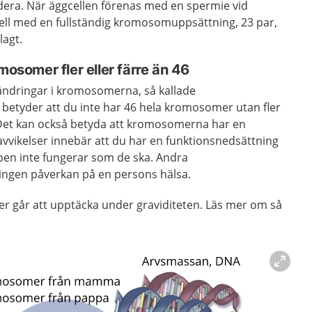
era. När äggcellen förenas med en spermie vid
cell med en fullständig kromosomuppsättning, 23 par,
lagt.
mosomer fler eller färre än 46
ändringar i kromosomerna, så kallade
betyder att du inte har 46 hela kromosomer utan fler
 Det kan också betyda att kromosomerna har en
vvikelser innebär att du har en funktionsnedsättning
ppen inte fungerar som de ska. Andra
ingen påverkan på en persons hälsa.
r går att upptäcka under graviditeten. Läs mer om så