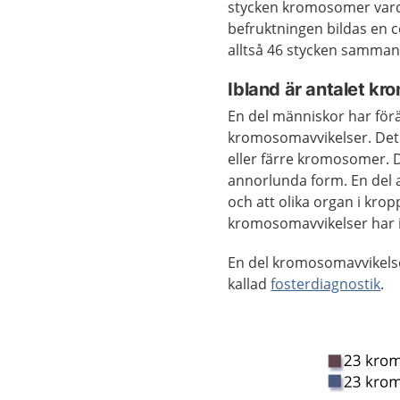
stycken kromosomer vard
befruktningen bildas en 
alltså 46 stycken samman
Ibland är antalet kro
En del människor har för
kromosomavvikelser. Det 
eller färre kromosomer.
annorlunda form. En del a
och att olika organ i kro
kromosomavvikelser har 
En del kromosomavvikelse
kallad
fosterdiagnostik
.