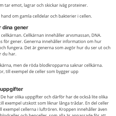
 tar emot, lagrar och skickar iväg proteiner.
hand om gamla celldelar och bakterier i cellen.
r dina gener
 cellkärnan. Cellkärnan innehåller arvsmassan, DNA.
as för gener. Generna innehåller information om hur
ch fungera. Det är generna som avgör hur du ser ut och
r du har.
ellkärna, men de röda blodkropparna saknar cellkärna.
nor, till exempel de celler som bygger upp
a uppgifter
ka. De har olika uppgifter och därför har de också lite olika
ill exempel utskott som liknar långa trådar. En del celler
ll exempel cellerna i luftrören. Kroppen innehåller även
 blodceller och benceller, som alla är anpassade för att