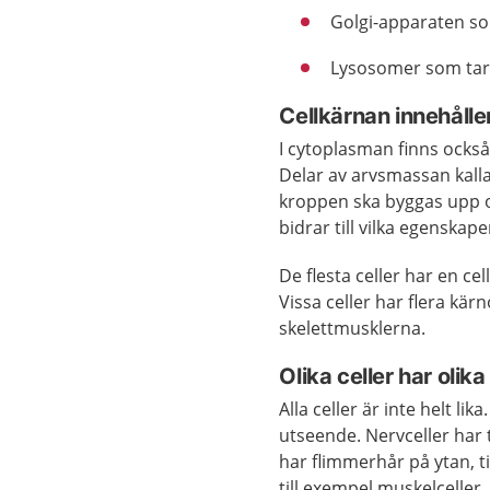
Golgi-apparaten som
Lysosomer som tar 
Cellkärnan innehålle
I cytoplasman finns också
Delar av arvsmassan kall
kroppen ska byggas upp o
bidrar till vilka egenskape
De flesta celler har en c
Vissa celler har flera kär
skelettmusklerna.
Olika celler har olik
Alla celler är inte helt li
utseende. Nervceller har t
har flimmerhår på ytan, ti
till exempel muskelceller,