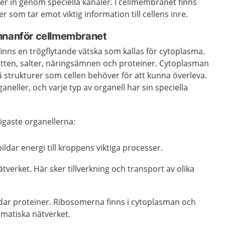
ller in genom speciella kanaler. I cellmembranet finns
r som tar emot viktig information till cellens inre.
nnanför cellmembranet
nns en trögflytande vätska som kallas för cytoplasma.
tten, salter, näringsämnen och proteiner. Cytoplasman
å strukturer som cellen behöver för att kunna överleva.
ganeller, och varje typ av organell har sin speciella
tigaste organellerna:
ldar energi till kroppens viktiga processer.
verket. Här sker tillverkning och transport av olika
ar proteiner. Ribosomerna finns i cytoplasman och
smatiska nätverket.