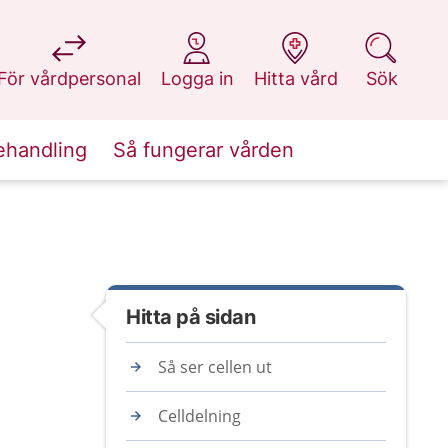
på 1177.se
på 1177.se
på 1177.se
på 1177.se
För vårdpersonal
Logga in
Hitta vård
Sök
ehandling
Så fungerar vården
Hitta på sidan
Så ser cellen ut
Celldelning