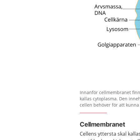
Förstora bilden
Innanför cellmembranet finn
kallas cytoplasma. Den inneh
cellen behöver för att kunna
Cellmembranet
Cellens yttersta skal kal