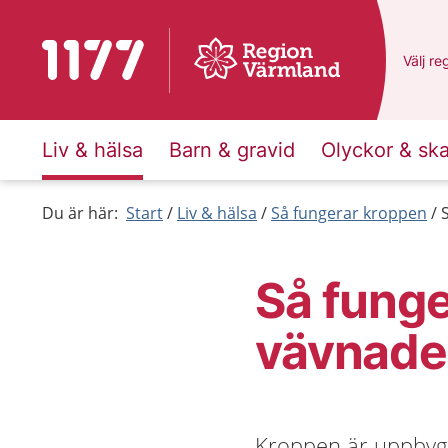
Till startsidan för 1177
Du har
Välj
en
re
Liv & hälsa
Barn & gravid
Olyckor & sk
Du är här:
Start
Liv & hälsa
Så fungerar kroppen
Så funge
vävnade
Kroppen är uppbyggd