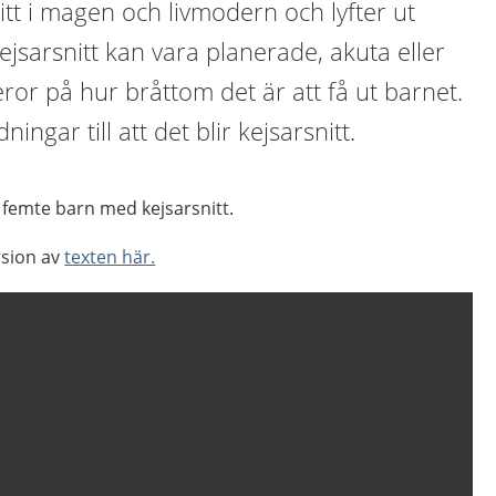
itt i magen och livmodern och lyfter ut
jsarsnitt kan vara planerade, akuta eller
or på hur bråttom det är att få ut barnet.
ningar till att det blir kejsarsnitt.
t femte barn med kejsarsnitt.
rsion av
texten här.