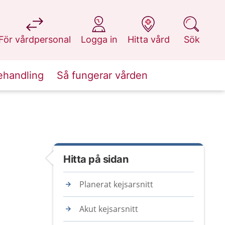
på 1177.se
på 1177.se
på 1177.se
på 1177.se
För vårdpersonal
Logga in
Hitta vård
Sök
ehandling
Så fungerar vården
Hitta på sidan
Planerat kejsarsnitt
Akut kejsarsnitt