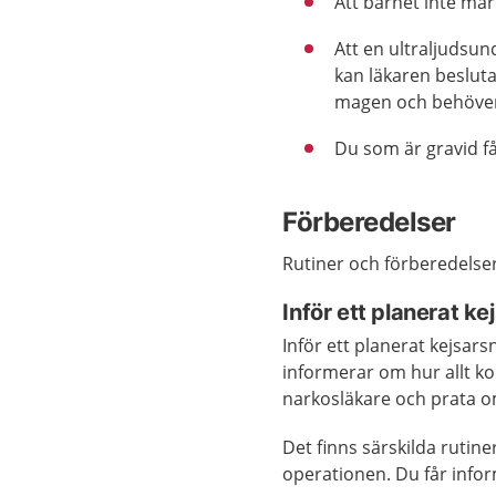
Att barnet inte mår 
Att en ultraljudsun
kan läkaren besluta
magen och behöve
Du som är gravid få
Förberedelser
Rutiner och förberedelser 
Inför ett planerat ke
Inför ett planerat kejsar
informerar om hur allt kom
narkosläkare och prata 
Det finns särskilda rutine
operationen. Du får infor