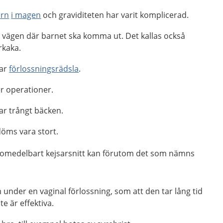
a
rn
i
magen
och graviditeten har varit komplicerad.
i vägen där barnet ska komma ut. Det kallas också
rkaka.
har
förlossningsrädsla
.
er operationer.
ar trångt bäcken.
öms vara stort.
er omedelbart kejsarsnitt kan förutom det som nämns
m under en vaginal förlossning, som att den tar lång tid
te är effektiva.