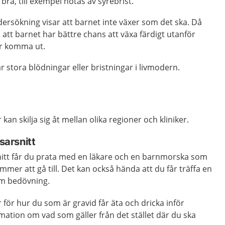
bra, till exempel hotas av syrebrist.
dersökning visar att barnet inte växer som det ska. Då
 att barnet har bättre chans att växa färdigt utanför
r komma ut.
r stora blödningar eller bristningar i livmodern.
kan skilja sig åt mellan olika regioner och kliniker.
jsarsnitt
snitt får du prata med en läkare och en barnmorska som
mer att gå till. Det kan också hända att du får träffa en
om bedövning.
r för hur du som är gravid får äta och dricka inför
mation om vad som gäller från det stället där du ska