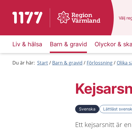
Till startsidan för 1177
Du har
Välj
en
re
Liv & hälsa
Barn & gravid
Olyckor & sk
Du är här:
Start
Barn & gravid
Förlossning
Olika s
Kejsarsn
Svenska
Lättläst svens
Ett kejsarsnitt är e