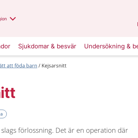
 valt region
 annan
gion
Värmland
.
ador
Sjukdomar & besvär
Undersökning & b
ätt att föda barn
Kejsarsnitt
itt
ka
n slags förlossning. Det är en operation där