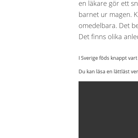
en läkare gör ett sn
barnet ur magen. Ke
omedelbara. Det ber
Det finns olika anled
I Sverige föds knappt var
Du kan läsa en lättläst ve