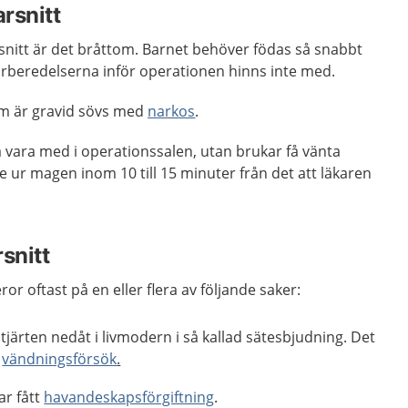
rsnitt
snitt är det bråttom. Barnet behöver födas så snabbt
örberedelserna inför operationen hinns inte med.
som är gravid sövs med
narkos
.
 vara med i operationssalen, utan brukar få vänta
te ur magen inom 10 till 15 minuter från det att läkaren
rsnitt
ror oftast på en eller flera av följande saker:
tjärten nedåt i livmodern i så kallad sätesbjudning. Det
d
vändningsförsök
.
ar fått
havandeskapsförgiftning
.