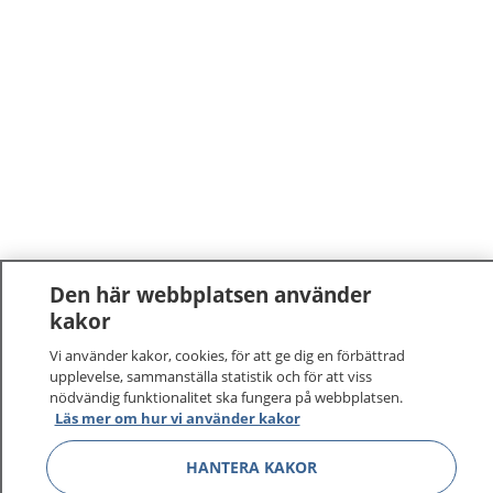
Den här webbplatsen använder
kakor
1177
–
tryggt om din hälsa och vård
Vi använder kakor, cookies, för att ge dig en förbättrad
På 1177.se får du råd om hälsa och information om
upplevelse, sammanställa statistik och för att viss
nödvändig funktionalitet ska fungera på webbplatsen.
sjukdomar och vilka mottagningar du kan kontakta.
Läs mer om hur vi använder kakor
Logga in för att läsa din journal och göra dina
vårdärenden. Ring telefonnummer 1177 för
HANTERA KAKOR
sjukvårdsrådgivning dygnet runt.