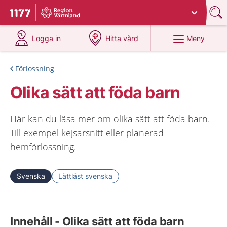
Du har valt region
Värmland
.
Till startsidan för 1177
på 1177.se
på 1177.se
Meny
Logga in
Hitta vård
Förlossning
Olika sätt att föda barn
Här kan du läsa mer om olika sätt att föda barn.
Till exempel kejsarsnitt eller planerad
hemförlossning.
Svenska
Lättläst svenska
Innehåll - Olika sätt att föda barn