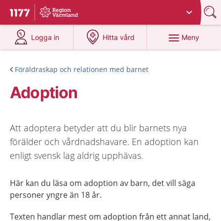
Du har valt region
Värmland
.
Till startsidan för 1177
på 1177.se
på 1177.se
Meny
Logga in
Hitta vård
Föräldraskap och relationen med barnet
Adoption
Att adoptera betyder att du blir barnets nya
förälder och vårdnadshavare. En adoption kan
enligt svensk lag aldrig upphävas.
Här kan du läsa om adoption av barn, det vill säga
personer yngre än 18 år.
Texten handlar mest om adoption från ett annat land,