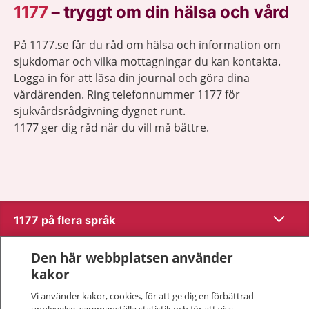
1177
–
tryggt om din hälsa och vård
På 1177.se får du råd om hälsa och information om
sjukdomar och vilka mottagningar du kan kontakta.
Logga in för att läsa din journal och göra dina
vårdärenden. Ring telefonnummer 1177 för
sjukvårdsrådgivning dygnet runt.
1177 ger dig råd när du vill må bättre.
Visa inn
1177 på flera språk
Visa inn
Den här webbplatsen använder
Om 1177
kakor
Visa inn
Kontakt
Vi använder kakor, cookies, för att ge dig en förbättrad