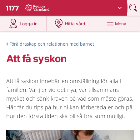
Du har valt region
Värmland
.
Till startsidan för 1177
på 1177.se
på 1177.se
Meny
Logga in
Hitta vård
Föräldraskap och relationen med barnet
Att få syskon
Att få syskon innebär en omställning för alla i
familjen. Vänj er vid det nya, var tillsammans
mycket och sänk kraven på vad som måste göras.
Här får du tips på hur ni kan förbereda er och på
hur den första tiden ska bli så bra som möjligt.