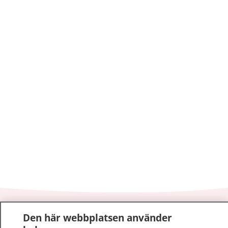
1177
–
tryggt om din hälsa och vård
Den här webbplatsen använder