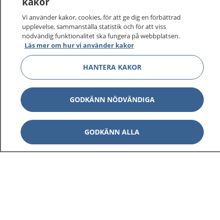
kakor
På 1177.se får du råd om hälsa och information om
Vi använder kakor, cookies, för att ge dig en förbättrad
sjukdomar och vilka mottagningar du kan kontakta.
upplevelse, sammanställa statistik och för att viss
Logga in för att läsa din journal och göra dina
nödvändig funktionalitet ska fungera på webbplatsen.
Läs mer om hur vi använder kakor
vårdärenden. Ring telefonnummer 1177 för
sjukvårdsrådgivning dygnet runt.
HANTERA KAKOR
1177 ger dig råd när du vill må bättre.
GODKÄNN NÖDVÄNDIGA
Visa inn
GODKÄNN ALLA
1177 på flera språk
Visa inn
Om 1177
Visa inn
Kontakt