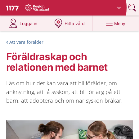
Du har valt region
Värmland
.
Till startsidan för 1177
på 1177.se
på 1177.se
Meny
Logga in
Hitta vård
Att vara förälder
Föräldraskap och
relationen med barnet
Läs om hur det kan vara att bli förälder, om
anknytning, att få syskon, att bli för arg på ett
barn, att adoptera och om när syskon bråkar.