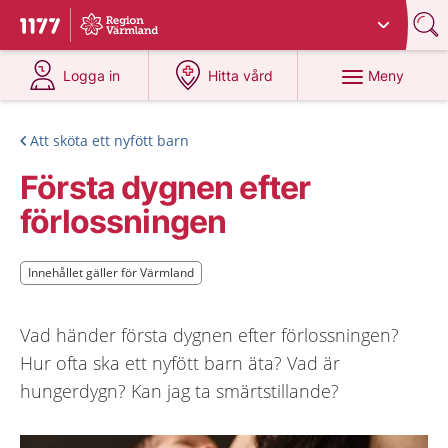
Du har valt region
Värmland
.
Till startsidan för 1177
på 1177.se
på 1177.se
Meny
Logga in
Hitta vård
Att sköta ett nyfött barn
Första dygnen efter
förlossningen
Innehållet gäller för Värmland
Innehållet gäller för Värmland
Vad händer första dygnen efter förlossningen?
Hur ofta ska ett nyfött barn äta? Vad är
hungerdygn? Kan jag ta smärtstillande?