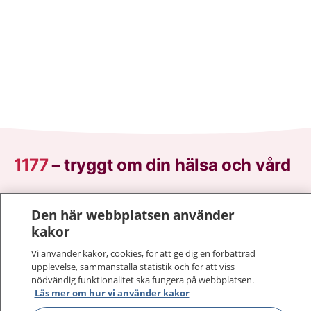
1177
–
tryggt om din hälsa och vård
På 1177.se får du råd om hälsa och information om
Den här webbplatsen använder
sjukdomar och vilka mottagningar du kan kontakta.
kakor
Logga in för att läsa din journal och göra dina
vårdärenden. Ring telefonnummer 1177 för
Vi använder kakor, cookies, för att ge dig en förbättrad
sjukvårdsrådgivning dygnet runt.
upplevelse, sammanställa statistik och för att viss
nödvändig funktionalitet ska fungera på webbplatsen.
1177 ger dig råd när du vill må bättre.
Läs mer om hur vi använder kakor