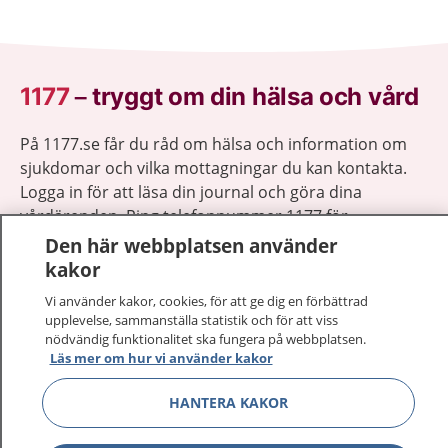
1177
–
tryggt om din hälsa och vård
På 1177.se får du råd om hälsa och information om
sjukdomar och vilka mottagningar du kan kontakta.
Logga in för att läsa din journal och göra dina
vårdärenden. Ring telefonnummer 1177 för
sjukvårdsrådgivning dygnet runt.
Den här webbplatsen använder
1177 ger dig råd när du vill må bättre.
kakor
Vi använder kakor, cookies, för att ge dig en förbättrad
upplevelse, sammanställa statistik och för att viss
nödvändig funktionalitet ska fungera på webbplatsen.
Läs mer om hur vi använder kakor
Visa inn
1177 på flera språk
HANTERA KAKOR
Visa inn