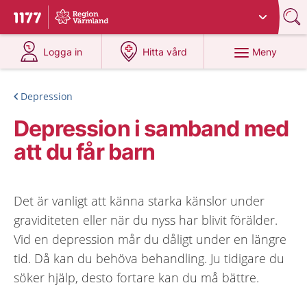
Du har valt region
Värmland
.
Till startsidan för 1177
på 1177.se
på 1177.se
Meny
Logga in
Hitta vård
Depression
Depression i samband med
att du får barn
Det är vanligt att känna starka känslor under
graviditeten eller när du nyss har blivit förälder.
Vid en depression mår du dåligt under en längre
tid. Då kan du behöva behandling. Ju tidigare du
söker hjälp, desto fortare kan du må bättre.