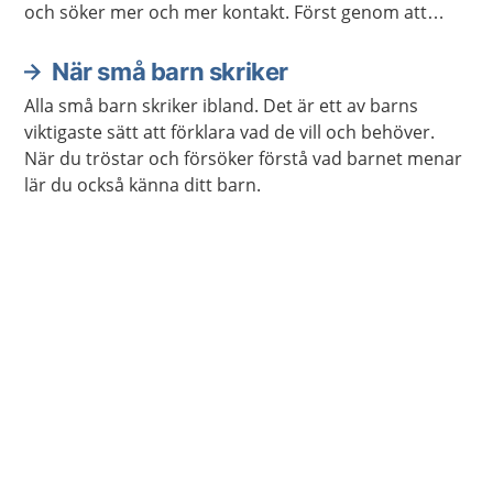
och söker mer och mer kontakt. Först genom att
skrika och sedan mer med leenden, rop och joller.
Barnet blir stabilare i kroppen och kan allt mer styra
När små barn skriker
sina rörelser med viljan.
Alla små barn skriker ibland. Det är ett av barns
viktigaste sätt att förklara vad de vill och behöver.
När du tröstar och försöker förstå vad barnet menar
lär du också känna ditt barn.