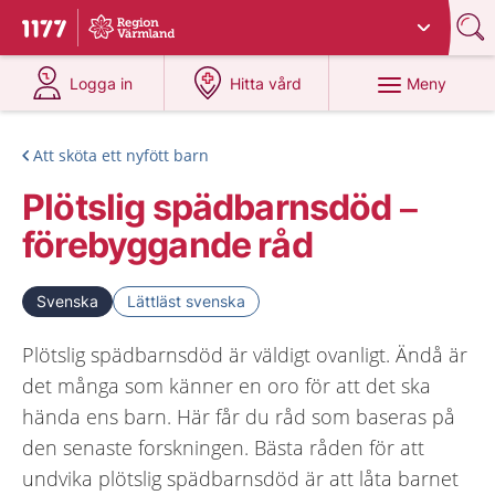
Du har valt region
Värmland
.
Till startsidan för 1177
på 1177.se
på 1177.se
Meny
Logga in
Hitta vård
Att sköta ett nyfött barn
Plötslig spädbarnsdöd –
förebyggande råd
Svenska
Lättläst svenska
Plötslig spädbarnsdöd är väldigt ovanligt. Ändå är
det många som känner en oro för att det ska
hända ens barn. Här får du råd som baseras på
den senaste forskningen. Bästa råden för att
undvika plötslig spädbarnsdöd är att låta barnet