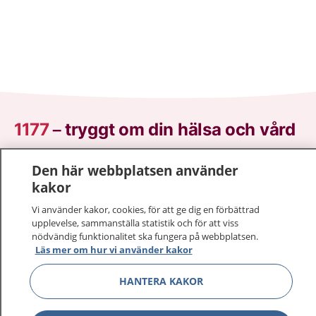
1177
–
tryggt om din hälsa och vård
På 1177.se får du råd om hälsa och information om
Den här webbplatsen använder
sjukdomar och vilka mottagningar du kan kontakta.
kakor
Logga in för att läsa din journal och göra dina
Vi använder kakor, cookies, för att ge dig en förbättrad
vårdärenden. Ring telefonnummer 1177 för
upplevelse, sammanställa statistik och för att viss
sjukvårdsrådgivning dygnet runt.
nödvändig funktionalitet ska fungera på webbplatsen.
1177 ger dig råd när du vill må bättre.
Läs mer om hur vi använder kakor
HANTERA KAKOR