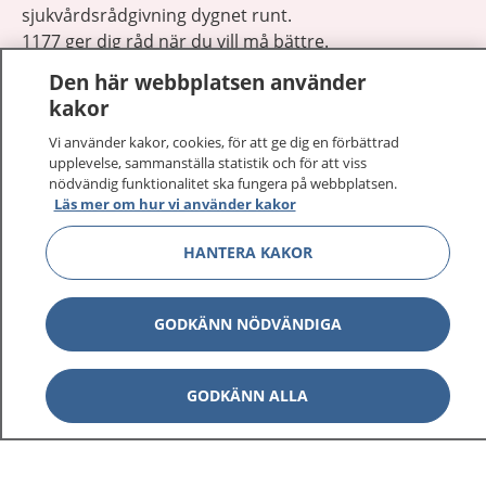
sjukvårdsrådgivning dygnet runt.
1177 ger dig råd när du vill må bättre.
Den här webbplatsen använder
kakor
Vi använder kakor, cookies, för att ge dig en förbättrad
upplevelse, sammanställa statistik och för att viss
Visa inn
nödvändig funktionalitet ska fungera på webbplatsen.
1177 på flera språk
Läs mer om hur vi använder kakor
Visa inn
Om 1177
HANTERA KAKOR
Visa inn
Kontakt
GODKÄNN NÖDVÄNDIGA
Behandling av personuppgifter
GODKÄNN ALLA
Hantering av kakor