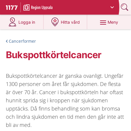
Du har valt region
Uppsala län
.
Till startsidan för 1177
på 1177.se
på 1177.se
Meny
Logga in
Hitta vård
Cancerformer
Bukspottkörtelcancer
Bukspottkörtelcancer är ganska ovanligt. Ungefär
1300 personer om året får sjukdomen. De flesta
är över 70 år. Cancer i bukspottkörteln har oftast
hunnit sprida sig i kroppen när sjukdomen
upptäcks. Då finns behandling som kan bromsa
och lindra sjukdomen en tid men den går inte att
bli av med.