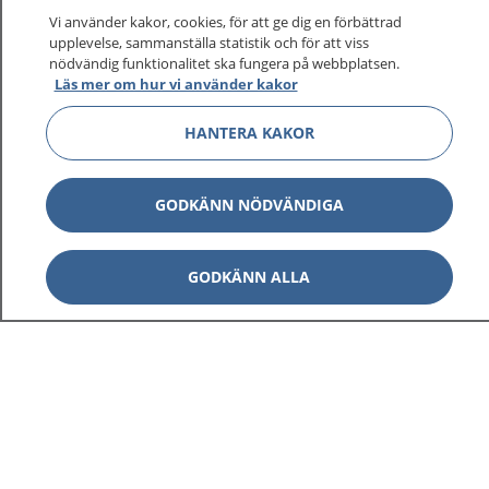
sjukvårdsrådgivning dygnet runt.
Vi använder kakor, cookies, för att ge dig en förbättrad
1177 ger dig råd när du vill må bättre.
upplevelse, sammanställa statistik och för att viss
nödvändig funktionalitet ska fungera på webbplatsen.
Läs mer om hur vi använder kakor
HANTERA KAKOR
Visa inn
1177 på flera språk
GODKÄNN NÖDVÄNDIGA
Visa inn
Om 1177
GODKÄNN ALLA
Visa inn
Kontakt
Behandling av personuppgifter
Hantering av kakor