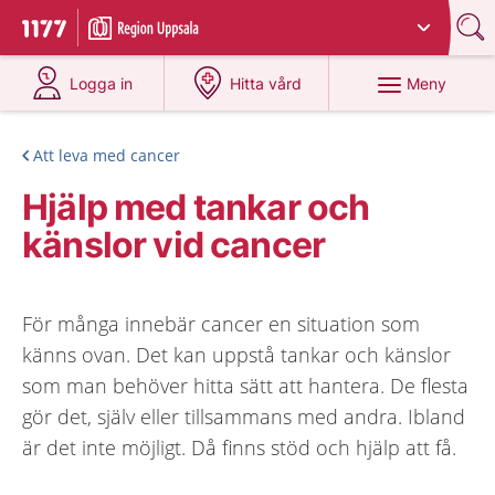
Du har valt region
Uppsala län
.
Till startsidan för 1177
på 1177.se
på 1177.se
Meny
Logga in
Hitta vård
Att leva med cancer
Hjälp med tankar och
känslor vid cancer
För många innebär cancer en situation som
känns ovan. Det kan uppstå tankar och känslor
som man behöver hitta sätt att hantera. De flesta
gör det, själv eller tillsammans med andra. Ibland
är det inte möjligt. Då finns stöd och hjälp att få.