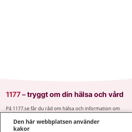
1177
–
tryggt om din hälsa och vård
På 1177.se får du råd om hälsa och information om
sjukdomar och vilka mottagningar du kan kontakta.
Den här webbplatsen använder
Logga in för att läsa din journal och göra dina
kakor
vårdärenden. Ring telefonnummer 1177 för