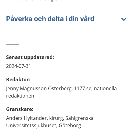
Påverka och delta i din vård
Senast uppdaterad
:
2024-07-31
Redaktör
:
Jenny
Magnusson Österberg,
1177.se, nationella
redaktionen
Granskare
:
Anders
Hyltander,
kirurg,
Sahlgrenska
Universitetssjukhuset,
Göteborg