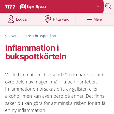
Du har valt region
Uppsala län
.
Till startsidan för 1177
på 1177.se
på 1177.se
Meny
Logga in
Hitta vård
Lever, galla och bukspottkörtel
Inflammation i
bukspottkörteln
Vid inflammation i bukspottkörteln har du ont i
övre delen av magen, mår illa och har feber.
Inflammationen orsakas ofta av gallsten eller
alkohol, men kan även bero på annat. Det finns
saker du kan göra för att minska risken för att få
en ny inflammation.