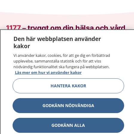
1177
–
tryggt om din hälsa och vård
Den här webbplatsen använder
På 1177.se får du råd om hälsa och information om
kakor
sjukdomar och vilka mottagningar du kan kontakta.
Vi använder kakor, cookies, för att ge dig en förbättrad
Logga in för att läsa din journal och göra dina
upplevelse, sammanställa statistik och för att viss
vårdärenden. Ring telefonnummer 1177 för
nödvändig funktionalitet ska fungera på webbplatsen.
sjukvårdsrådgivning dygnet runt.
Läs mer om hur vi använder kakor
1177 ger dig råd när du vill må bättre.
HANTERA KAKOR
GODKÄNN NÖDVÄNDIGA
Visa inn
1177 på flera språk
GODKÄNN ALLA
Visa inn