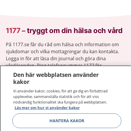
1177
–
tryggt om din hälsa och vård
På 1177.se får du råd om hälsa och information om
sjukdomar och vilka mottagningar du kan kontakta.
Logga in för att läsa din journal och göra dina
vårdärenden. Ring telefonnummer 1177 för
sjukvårdsrådgivning dygnet runt.
Den här webbplatsen använder
1177 ger dig råd när du vill må bättre.
kakor
Vi använder kakor, cookies, för att ge dig en förbättrad
upplevelse, sammanställa statistik och för att viss
nödvändig funktionalitet ska fungera på webbplatsen.
Läs mer om hur vi använder kakor
Visa inn
1177 på flera språk
HANTERA KAKOR