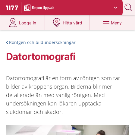
Du har valt region
Uppsala län
.
Till startsidan för 1177
på 1177.se
på 1177.se
Meny
Logga in
Hitta vård
Röntgen och bildundersökningar
Datortomografi
Datortomografi är en form av röntgen som tar
bilder av kroppens organ. Bilderna blir mer
detaljerade än med vanlig röntgen. Med
undersökningen kan läkaren upptäcka
sjukdomar och skador.