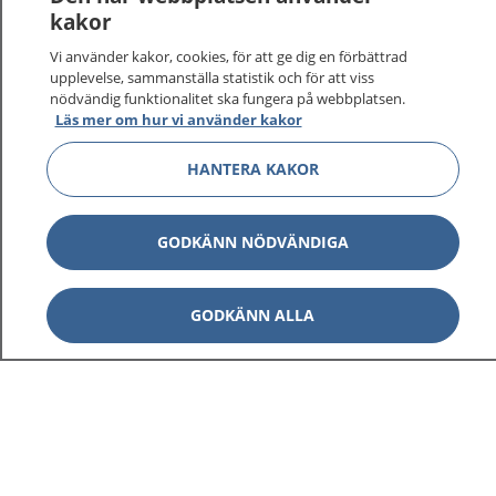
kakor
På 1177.se får du råd om hälsa och information om
Vi använder kakor, cookies, för att ge dig en förbättrad
sjukdomar och vilka mottagningar du kan kontakta.
upplevelse, sammanställa statistik och för att viss
Logga in för att läsa din journal och göra dina
nödvändig funktionalitet ska fungera på webbplatsen.
vårdärenden. Ring telefonnummer 1177 för
Läs mer om hur vi använder kakor
sjukvårdsrådgivning dygnet runt.
HANTERA KAKOR
1177 ger dig råd när du vill må bättre.
GODKÄNN NÖDVÄNDIGA
Visa inn
GODKÄNN ALLA
1177 på flera språk
Visa inn
Om 1177
Visa inn
Kontakt