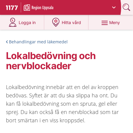
Du har valt region
Uppsala län
.
Till startsidan för 1177
på 1177.se
på 1177.se
Meny
Logga in
Hitta vård
Behandlingar med läkemedel
Lokalbedövning och
nervblockader
Lokalbedövning innebär att en del av kroppen
bedövas. Syftet är att du ska slippa ha ont. Du
kan få lokalbedövning som en spruta, gel eller
sprej. Du kan också få en nervblockad som tar
bort smärtan i en viss kroppsdel.