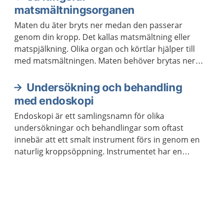
matsmältningsorganen
Maten du äter bryts ner medan den passerar
genom din kropp. Det kallas matsmältning eller
matspjälkning. Olika organ och körtlar hjälper till
med matsmältningen. Maten behöver brytas ner
för att kroppen ska kunna ta upp näringen som
maten innehåller.
Undersökning och behandling
med endoskopi
Endoskopi är ett samlingsnamn för olika
undersökningar och behandlingar som oftast
innebär att ett smalt instrument förs in genom en
naturlig kroppsöppning. Instrumentet har en
kamera. Läkaren eller sjuksköterskan kan se
bilderna på en skärm.