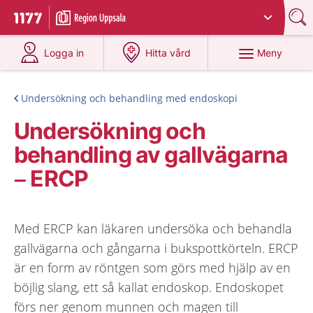
Du har valt region
Uppsala län
.
Till startsidan för 1177
på 1177.se
på 1177.se
Meny
Logga in
Hitta vård
Undersökning och behandling med endoskopi
Undersökning och
behandling av gallvägarna
– ERCP
Med ERCP kan läkaren undersöka och behandla
gallvägarna och gångarna i bukspottkörteln. ERCP
är en form av röntgen som görs med hjälp av en
böjlig slang, ett så kallat endoskop. Endoskopet
förs ner genom munnen och magen till