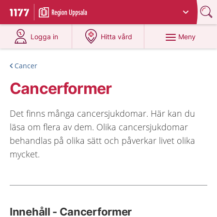
Du har valt region
Uppsala län
.
Till startsidan för 1177
på 1177.se
på 1177.se
Meny
Logga in
Hitta vård
Cancer
Cancerformer
Det finns många cancersjukdomar. Här kan du
läsa om flera av dem. Olika cancersjukdomar
behandlas på olika sätt och påverkar livet olika
mycket.
Innehåll - Cancerformer