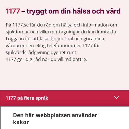
1177
–
tryggt om din hälsa och vård
På 1177.se får du råd om hälsa och information om
sjukdomar och vilka mottagningar du kan kontakta.
Logga in för att läsa din journal och göra dina
vårdärenden. Ring telefonnummer 1177 för
sjukvårdsrådgivning dygnet runt.
1177 ger dig råd när du vill må bättre.
Visa inn
1177 på flera språk
Visa inn
Om 1177
Den här webbplatsen använder
kakor
Visa inn