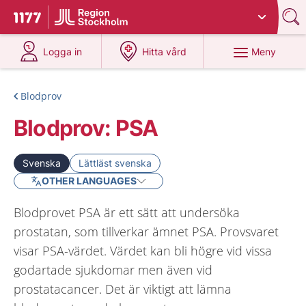
Du har valt region
Stockholms län
.
Till startsidan för 1177
på 1177.se
på 1177.se
Meny
Logga in
Hitta vård
Blodprov
Blodprov: PSA
Svenska
Lättläst svenska
OTHER LANGUAGES
Blodprovet PSA är ett sätt att undersöka
prostatan, som tillverkar ämnet PSA. Provsvaret
visar PSA-värdet. Värdet kan bli högre vid vissa
godartade sjukdomar men även vid
prostatacancer. Det är viktigt att lämna