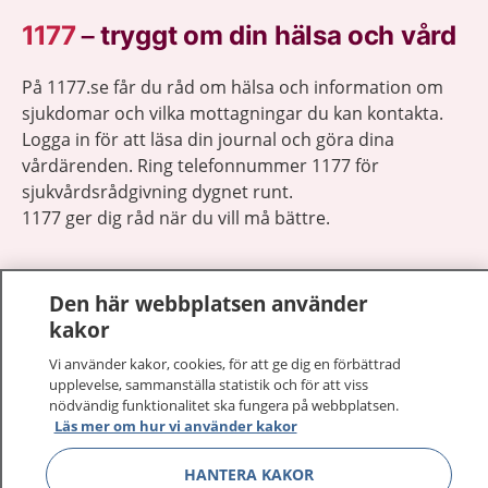
1177
–
tryggt om din hälsa och vård
På 1177.se får du råd om hälsa och information om
sjukdomar och vilka mottagningar du kan kontakta.
Logga in för att läsa din journal och göra dina
vårdärenden. Ring telefonnummer 1177 för
sjukvårdsrådgivning dygnet runt.
1177 ger dig råd när du vill må bättre.
Den här webbplatsen använder
kakor
Visa inn
1177 på flera språk
Vi använder kakor, cookies, för att ge dig en förbättrad
upplevelse, sammanställa statistik och för att viss
nödvändig funktionalitet ska fungera på webbplatsen.
Visa inn
Om 1177
Läs mer om hur vi använder kakor
Visa inn
HANTERA KAKOR
Kontakt