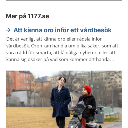
Mer på 1177.se
Att känna oro inför ett vårdbesök
Det är vanligt att känna oro eller rädsla inför
vårdbesök. Oron kan handla om olika saker, som att
vara rädd för smärta, att få dåliga nyheter, eller att
känna sig osäker på vad som kommer att hända
under besöket. Kanske har du negativa upplevelser
från tidigare vårdbesök som gör dig orolig.