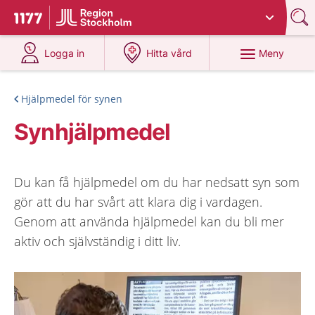
Du har valt region
Stockholms län
.
Till startsidan för 1177
på 1177.se
på 1177.se
Meny
Logga in
Hitta vård
Hjälpmedel för synen
Synhjälpmedel
Du kan få hjälpmedel om du har nedsatt syn som
gör att du har svårt att klara dig i vardagen.
Genom att använda hjälpmedel kan du bli mer
aktiv och självständig i ditt liv.