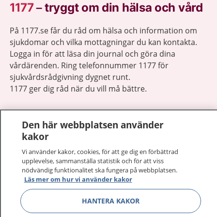
1177
–
tryggt om din hälsa och vård
På 1177.se får du råd om hälsa och information om
sjukdomar och vilka mottagningar du kan kontakta.
Logga in för att läsa din journal och göra dina
vårdärenden. Ring telefonnummer 1177 för
sjukvårdsrådgivning dygnet runt.
1177 ger dig råd när du vill må bättre.
Den här webbplatsen använder
kakor
Visa inn
Vi använder kakor, cookies, för att ge dig en förbättrad
1177 på flera språk
upplevelse, sammanställa statistik och för att viss
nödvändig funktionalitet ska fungera på webbplatsen.
Visa inn
Om 1177
Läs mer om hur vi använder kakor
HANTERA KAKOR
Visa inn
Kontakt