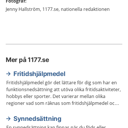
Fotograf
:
Jenny
Hallström,
1177.se, nationella redaktionen
Mer på 1177.se
Fritidshjälpmedel
Fritidshjälpmedel gör det lättare för dig som har en
funktionsnedsättning att utöva olika fritidsaktiviteter,
hobbys eller sporter. Det varierar mellan olika
regioner vad som räknas som fritidshjälpmedel och
vilket stöd du kan få för att låna eller köpa dessa.
Synnedsättning
En synnedsättning kan finnas när du föds eller