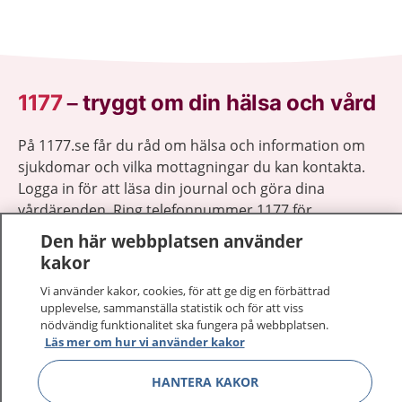
1177
–
tryggt om din hälsa och vård
På 1177.se får du råd om hälsa och information om
sjukdomar och vilka mottagningar du kan kontakta.
Logga in för att läsa din journal och göra dina
vårdärenden. Ring telefonnummer 1177 för
sjukvårdsrådgivning dygnet runt.
Den här webbplatsen använder
1177 ger dig råd när du vill må bättre.
kakor
Vi använder kakor, cookies, för att ge dig en förbättrad
upplevelse, sammanställa statistik och för att viss
nödvändig funktionalitet ska fungera på webbplatsen.
Läs mer om hur vi använder kakor
Visa inn
1177 på flera språk
HANTERA KAKOR