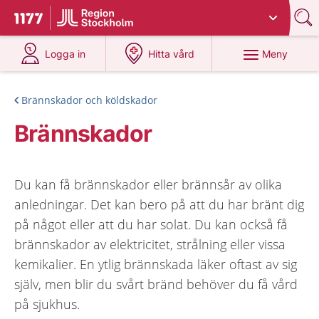
Du har valt region
Stockholms län
.
Till startsidan för 1177
på 1177.se
på 1177.se
Meny
Logga in
Hitta vård
Brännskador och köldskador
Brännskador
Du kan få brännskador eller brännsår av olika
anledningar. Det kan bero på att du har bränt dig
på något eller att du har solat. Du kan också få
brännskador av elektricitet, strålning eller vissa
kemikalier. En ytlig brännskada läker oftast av sig
själv, men blir du svårt bränd behöver du få vård
på sjukhus.