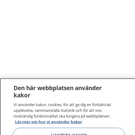
Den här webbplatsen använder
1177
–
tryggt om din hälsa och vård
kakor
Vi använder kakor, cookies, för att ge dig en förbättrad
På 1177.se får du råd om hälsa och information om
upplevelse, sammanställa statistik och för att viss
sjukdomar och vilka mottagningar du kan kontakta.
nödvändig funktionalitet ska fungera på webbplatsen.
Läs mer om hur vi använder kakor
Logga in för att läsa din journal och göra dina
vårdärenden. Ring telefonnummer 1177 för