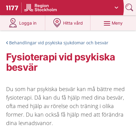
Du har valt region
Stockholms län
.
Till startsidan för 1177
på 1177.se
på 1177.se
Meny
Logga in
Hitta vård
Behandlingar vid psykiska sjukdomar och besvär
Fysioterapi vid psykiska
besvär
Du som har psykiska besvär kan må bättre med
fysioterapi. Då kan du få hjälp med dina besvär,
ofta med hjälp av rörelse och träning i olika
former. Du kan också få hjälp med att förändra
dina levnadsvanor.