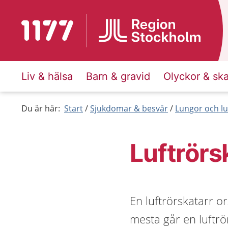
Till startsidan för 1177
Liv & hälsa
Barn & gravid
Olyckor & sk
Du är här:
Start
Sjukdomar & besvär
Lungor och lu
Luftrörs
En luftrörskatarr or
mesta går en luftrörs