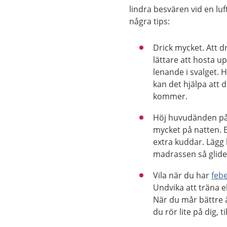
lindra besvären vid en l
några tips:
Drick mycket. Att d
lättare att hosta u
lenande i svalget. 
kan det hjälpa att d
kommer.
Höj huvudänden på
mycket på natten. 
extra kuddar. Lägg
madrassen så glide
Vila när du har
feb
Undvika att träna el
När du mår bättre ä
du rör lite på dig, 