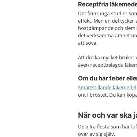
Receptfria läkemede
Det finns inga studier so
effekt. Men en del tycker 
hostdämpande och slemlö
det verksamma ämnet nosk
att sova.
Att dricka mycket brukar 
även receptbelagda läkem
Om du har feber eller
Smärtstillande läkemedel
ont i bröstet. Du kan kö
När och var ska 
De allra flesta som har l
över av sig själv.