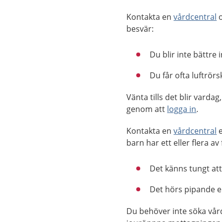
Kontakta en
vårdcentral
o
besvär:
Du blir inte bättre i
Du får ofta luftrörs
Vänta tills det blir vard
genom att
logga in
.
Kontakta en
vårdcentral
e
barn har ett eller flera a
Det känns tungt at
Det hörs pipande el
Du behöver inte söka vår