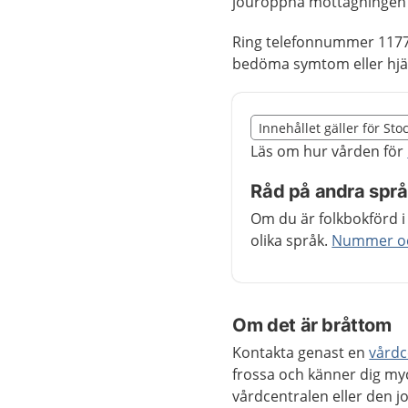
jouröppna mottagningen 
Ring telefonnummer 1177
bedöma symtom eller hjäl
Slut på det regionala t
Innehållet gäller för St
Nedan innehåll gäller r
Läs om hur vården för
Råd på andra spr
Om du är folkbokförd i
olika språk.
Nummer och
Om det är bråttom
Kontakta genast en
vårdc
frossa och känner dig my
vårdcentralen eller den 