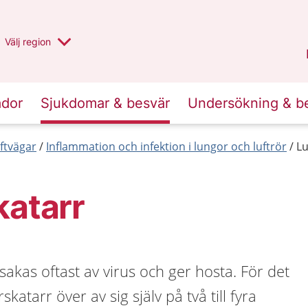
Du har valt region
Välj
en annan
region
Stockholms län
.
ador
Sjukdomar & besvär
Undersökning & b
ftvägar
Inflammation och infektion i lungor och luftrör
Lu
katarr
sakas oftast av virus och ger hosta. För det
katarr över av sig själv på två till fyra