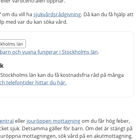
eller vårdcentralen öppnar.
 om du vill ha
sjukvårdsrådgivning
. Då kan du få hjälp att
p med var du kan söka vård.
illägget från region Stockholms län
ockholms län
egion Stockholms län
barn och vuxna fungerar i Stockholms län
.
åk
 Stockholms län kan du få kostnadsfria råd på många
 telefontider hittar du här.
entral
eller
jouröppen mottagning
om du får hög feber,
cket sjuk. Detsamma gäller för barn. Om det är stängt på
jouröppna mottagningen, sök vård på en akutmottagning.