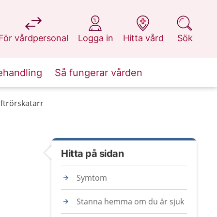
på 1177.se
på 1177.se
på 1177.se
på 1177.se
För vårdpersonal
Logga in
Hitta vård
Sök
ehandling
Så fungerar vården
ftrörskatarr
Hitta på sidan
Symtom
Stanna hemma om du är sjuk