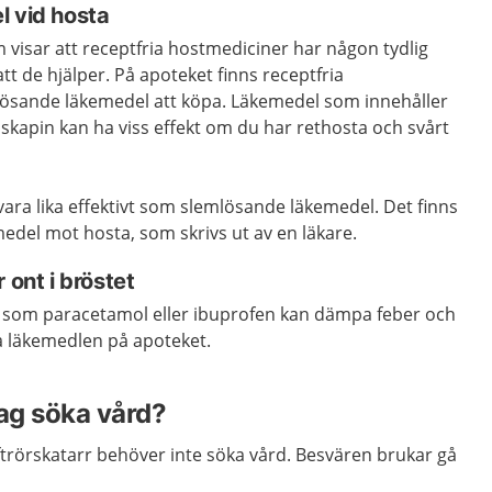
l vid hosta
m visar att receptfria hostmediciner har någon tydlig
att de hjälper. På apoteket finns receptfria
sande läkemedel att köpa. Läkemedel som innehåller
apin kan ha viss effekt om du har rethosta och svårt
vara lika effektivt som slemlösande läkemedel. Det finns
edel mot hosta, som skrivs ut av en läkare.
 ont i bröstet
som paracetamol eller ibuprofen kan dämpa feber och
pa läkemedlen på apoteket.
jag söka vård?
uftrörskatarr behöver inte söka vård. Besvären brukar gå