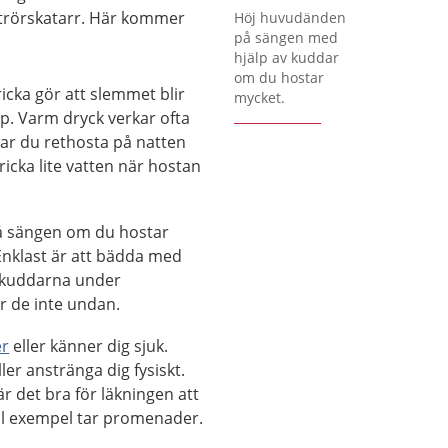
Förstora bilden
uftrörskatarr. Här kommer
Höj huvudänden
på sängen med
hjälp av kuddar
om du hostar
ricka gör att slemmet blir
mycket.
pp. Varm dryck verkar ofta
Har du rethosta på natten
ricka lite vatten när hostan
 sängen om du hostar
Enklast är att bädda med
 kuddarna under
r de inte undan.
er
eller känner dig sjuk.
ler anstränga dig fysiskt.
r det bra för läkningen att
till exempel tar promenader.