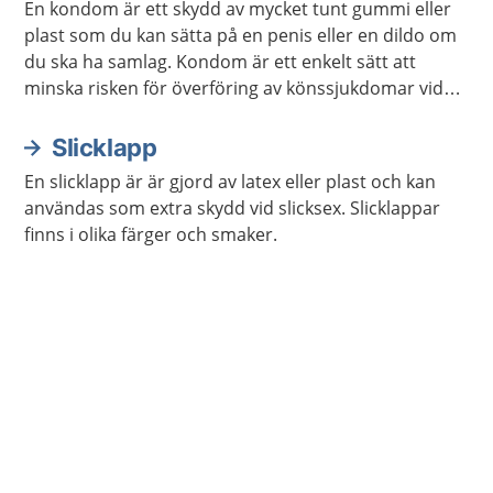
En kondom är ett skydd av mycket tunt gummi eller
plast som du kan sätta på en penis eller en dildo om
du ska ha samlag. Kondom är ett enkelt sätt att
minska risken för överföring av könssjukdomar vid
samlag. Det är även ett enkelt sätt att undvika
graviditet vid samlag som kan leda till graviditet.
Slicklapp
En slicklapp är är gjord av latex eller plast och kan
användas som extra skydd vid slicksex. Slicklappar
finns i olika färger och smaker.