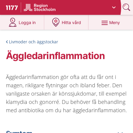
Du har valt region
Stockholms län
.
Till startsidan för 1177
på 1177.se
på 1177.se
Meny
Logga in
Hitta vård
Livmoder och äggstockar
Äggledarinflammation
Äggledarinflammation gör ofta att du får ont i
magen, rikligare flytningar och ibland feber. Den
vanligaste orsaken är könssjukdomar, till exempel
klamydia och gonorré. Du behöver få behandling
med antibiotika om du har äggledarinflammation.