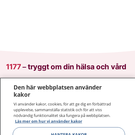
1177
–
tryggt om din hälsa och vård
På 1177.se får du råd om hälsa och information om
Den här webbplatsen använder
sjukdomar och vilka mottagningar du kan kontakta.
kakor
Logga in för att läsa din journal och göra dina
vårdärenden. Ring telefonnummer 1177 för
Vi använder kakor, cookies, för att ge dig en förbättrad
sjukvårdsrådgivning dygnet runt.
upplevelse, sammanställa statistik och för att viss
nödvändig funktionalitet ska fungera på webbplatsen.
1177 ger dig råd när du vill må bättre.
Läs mer om hur vi använder kakor
HANTERA KAKOR