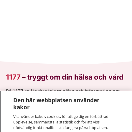
1177
–
tryggt om din hälsa och vård
På 1177.se får du råd om hälsa och information om
sjukdomar och vilka mottagningar du kan kontakta.
Den här webbplatsen använder
Logga in för att läsa din journal och göra dina
kakor
vårdärenden. Ring telefonnummer 1177 för
Vi använder kakor, cookies, för att ge dig en förbättrad
sjukvårdsrådgivning dygnet runt.
upplevelse, sammanställa statistik och för att viss
1177 ger dig råd när du vill må bättre.
nödvändig funktionalitet ska fungera på webbplatsen.