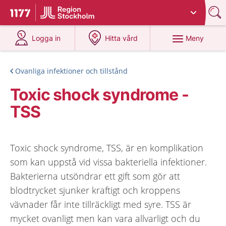
Du har valt region
Stockholms län
.
Till startsidan för 1177
på 1177.se
på 1177.se
Meny
Logga in
Hitta vård
Ovanliga infektioner och tillstånd
Toxic shock syndrome -
TSS
Toxic shock syndrome, TSS, är en komplikation
som kan uppstå vid vissa bakteriella infektioner.
Bakterierna utsöndrar ett gift som gör att
blodtrycket sjunker kraftigt och kroppens
vävnader får inte tillräckligt med syre. TSS är
mycket ovanligt men kan vara allvarligt och du