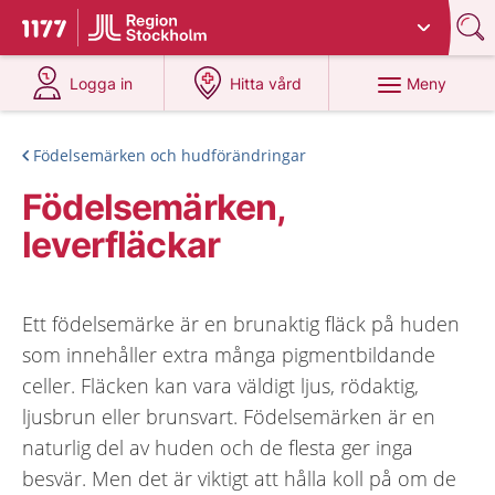
Du har valt region
Stockholms län
.
Till startsidan för 1177
på 1177.se
på 1177.se
Meny
Logga in
Hitta vård
Födelsemärken och hudförändringar
Födelsemärken,
leverfläckar
Ett födelsemärke är en brunaktig fläck på huden
som innehåller extra många pigmentbildande
celler. Fläcken kan vara väldigt ljus, rödaktig,
ljusbrun eller brunsvart. Födelsemärken är en
naturlig del av huden och de flesta ger inga
besvär. Men det är viktigt att hålla koll på om de