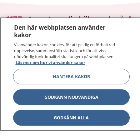
1177
–
tryggt om din hälsa och vård
Den här webbplatsen använder
På 1177.se får du råd om hälsa och information om
kakor
sjukdomar och vilka mottagningar du kan kontakta.
Vi använder kakor, cookies, för att ge dig en förbättrad
Logga in för att läsa din journal och göra dina
upplevelse, sammanställa statistik och för att viss
vårdärenden. Ring telefonnummer 1177 för
nödvändig funktionalitet ska fungera på webbplatsen.
Läs mer om hur vi använder kakor
sjukvårdsrådgivning dygnet runt.
1177 ger dig råd när du vill må bättre.
HANTERA KAKOR
GODKÄNN NÖDVÄNDIGA
Visa inn
1177 på flera språk
GODKÄNN ALLA
Visa inn
Om 1177