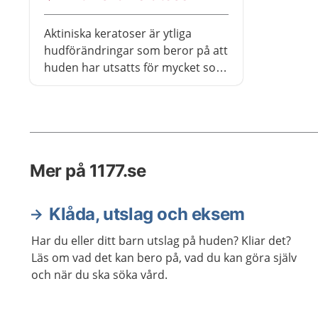
skymmer
Aktiniska keratoser är ytliga
hudförändringar som beror på att
huden har utsatts för mycket sol
genom livet. Därför är aktiniska
keratoser vanligast hos äldre
personer.
Mer på 1177.se
Klåda, utslag och eksem
Har du eller ditt barn utslag på huden? Kliar det?
Läs om vad det kan bero på, vad du kan göra själv
och när du ska söka vård.