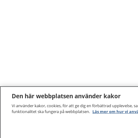
Den här webbplatsen använder kakor
Vi använder kakor, cookies, för att ge dig en förbättrad upplevelse, s
funktionalitet ska fungera på webbplatsen.
Läs mer om hur vi anv
1177
–
tryggt om din hälsa och vård