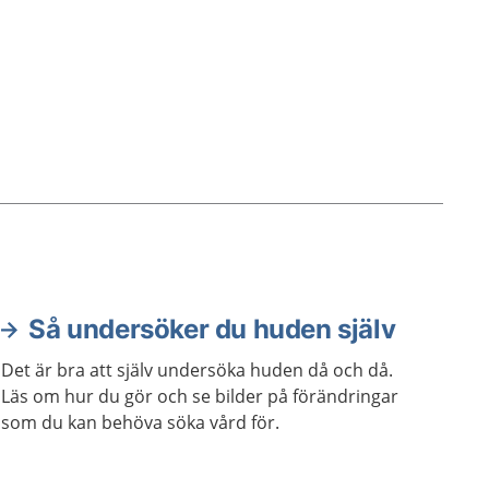
ger inga besvär. Men det är viktigt
att hålla koll på om de förändras.
Så undersöker du huden själv
Det är bra att själv undersöka huden då och då.
Läs om hur du gör och se bilder på förändringar
som du kan behöva söka vård för.