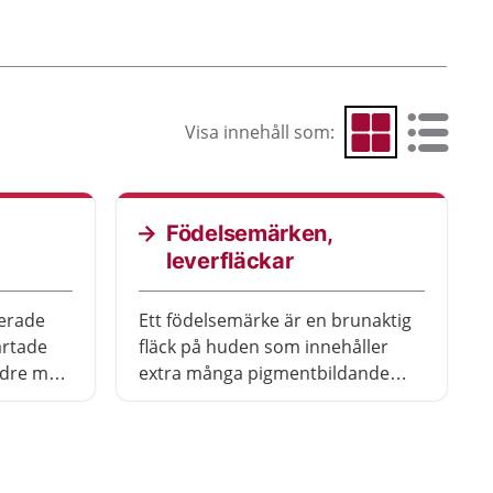
Visa innehåll som:
Visa som rutnät
Visa som 
Födelsemärken,
leverfläckar
erade
Ett födelsemärke är en brunaktig
artade
fläck på huden som innehåller
äldre man
extra många pigmentbildande
celler. Fläcken kan vara väldigt
ljus, rödaktig, ljusbrun eller
brunsvart. Födelsemärken är en
naturlig del av huden och de flesta