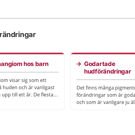
rändringar
angiom hos barn
Godartade
hudförändringar
m visar sig som ett
 huden och är vanligast
Det finns många pigment
upp till ett år. De flesta
förändringar som är god
om ger inga besvär och
och som är vanligare ju 
r av sig själv.
blir.
om är inte skadliga men
behöva behandlas om de
la, till exempel om de