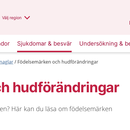
Du har valt region
Välj
en annan
region
Stockholms län
.
ador
Sjukdomar & besvär
Undersökning & b
naglar
Födelsemärken och hudförändringar
h hudförändringar
den? Här kan du läsa om födelsemärken