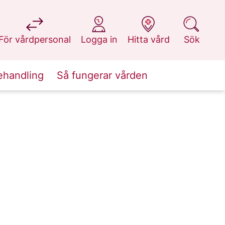
på 1177.se
på 1177.se
på 1177.se
på 1177.se
För vårdpersonal
Logga in
Hitta vård
Sök
ehandling
Så fungerar vården