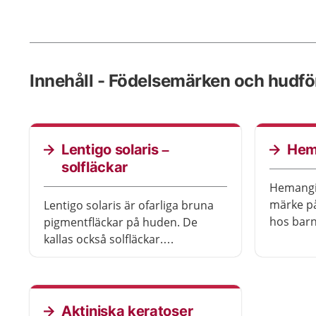
Innehåll - Födelsemärken och hudfö
Lentigo solaris –
Hem
solfläckar
Hemangio
märke på
Lentigo solaris är ofarliga bruna
hos barn 
pigmentfläckar på huden. De
hemangi
kallas också solfläckar.
försvinne
Pigmentfläckarna orsakas av
Hemangi
solens ultravioletta strålning. De
de kan 
bildas oftast på händernas
sitter il
ovansida och i ansiktet.
Aktiniska keratoser