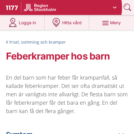
Du har valt region
Stockholms län
.
Till startsidan för 1177
på 1177.se
på 1177.se
Meny
Logga in
Hitta vård
Yrsel, svimning och kramper
Feberkramper hos barn
En del barn som har feber får krampanfall, så
kallade feberkramper. Det ser ofta dramatiskt ut
men är vanligtvis inte allvarligt. De flesta barn som
får feberkramper får det bara en gång. En del
barn kan få det flera gånger.