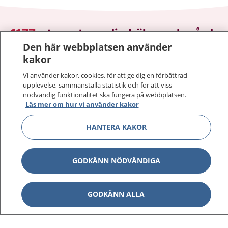
1177
–
tryggt om din hälsa och vård
Den här webbplatsen använder
På 1177.se får du råd om hälsa och information om
kakor
sjukdomar och vilka mottagningar du kan kontakta.
Vi använder kakor, cookies, för att ge dig en förbättrad
Logga in för att läsa din journal och göra dina
upplevelse, sammanställa statistik och för att viss
vårdärenden. Ring telefonnummer 1177 för
nödvändig funktionalitet ska fungera på webbplatsen.
Läs mer om hur vi använder kakor
sjukvårdsrådgivning dygnet runt.
1177 ger dig råd när du vill må bättre.
HANTERA KAKOR
GODKÄNN NÖDVÄNDIGA
Visa inn
1177 på flera språk
GODKÄNN ALLA
Visa inn
Om 1177