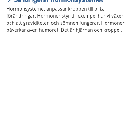
Hormonsystemet anpassar kroppen till olika
förändringar. Hormoner styr till exempel hur vi växer
och att graviditeten och sömnen fungerar. Hormoner
påverkar även humöret. Det är hjärnan och kroppen
som meddelar hormonsystemet vilka hormon som
behöver bildas.