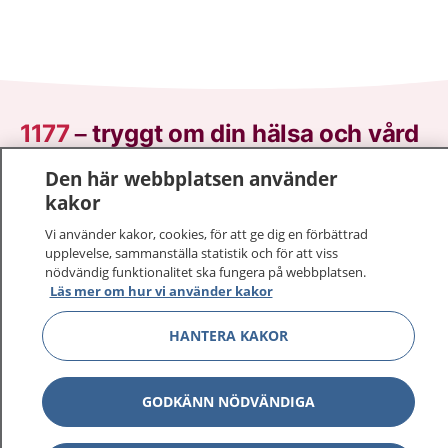
1177
–
tryggt om din hälsa och vård
Den här webbplatsen använder
På 1177.se får du råd om hälsa och information om
kakor
sjukdomar och vilka mottagningar du kan kontakta.
Logga in för att läsa din journal och göra dina
Vi använder kakor, cookies, för att ge dig en förbättrad
vårdärenden. Ring telefonnummer 1177 för
upplevelse, sammanställa statistik och för att viss
nödvändig funktionalitet ska fungera på webbplatsen.
sjukvårdsrådgivning dygnet runt.
Läs mer om hur vi använder kakor
1177 ger dig råd när du vill må bättre.
HANTERA KAKOR
GODKÄNN NÖDVÄNDIGA
Visa inn
1177 på flera språk