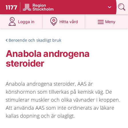
Du har valt region
Stockholms län
.
Till startsidan för 1177
på 1177.se
på 1177.se
Meny
Logga in
Hitta vård
Beroende och skadligt bruk
Anabola androgena
steroider
Anabola androgena steroider, AAS är
könshormon som tillverkas på kemisk väg. De
stimulerar muskler och olika vävnader i kroppen.
Att använda AAS som inte ordinerats av läkare
kallas dopning och är olagligt.