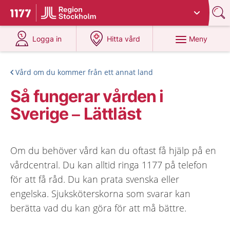
Du har valt region
Stockholms län
.
Till startsidan för 1177
på 1177.se
på 1177.se
Meny
Logga in
Hitta vård
Vård om du kommer från ett annat land
Så fungerar vården i
Sverige – Lättläst
Om du behöver vård kan du oftast få hjälp på en
vårdcentral. Du kan alltid ringa 1177 på telefon
för att få råd. Du kan prata svenska eller
engelska. Sjuksköterskorna som svarar kan
berätta vad du kan göra för att må bättre.