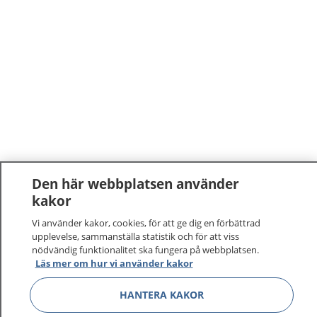
Den här webbplatsen använder
kakor
1177
–
tryggt om din hälsa och vård
Vi använder kakor, cookies, för att ge dig en förbättrad
På 1177.se får du råd om hälsa och information om
upplevelse, sammanställa statistik och för att viss
nödvändig funktionalitet ska fungera på webbplatsen.
sjukdomar och vilka mottagningar du kan kontakta.
Läs mer om hur vi använder kakor
Logga in för att läsa din journal och göra dina
vårdärenden. Ring telefonnummer 1177 för
HANTERA KAKOR
sjukvårdsrådgivning dygnet runt.