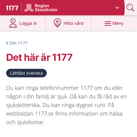
Du har valt region
Stockholms län
.
Till startsidan för 1177
på 1177.se
på 1177.se
Meny
Logga in
Hitta vård
Om 1177
Det här är 1177
Lättläst svenska
Du kan ringa telefonnummer 1177 om du eller
någon i din familj är sjuk. Då kan du få råd av en
sjuksköterska. Du kan ringa dygnet runt. På
webbsidan 1177.se finns information om hälsa
och sjukdomar.