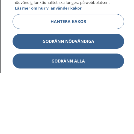
nödvändig funktionalitet ska fungera på webbplatsen.
Läs mer om hur vi använder kakor
Visa inn
1177 på flera språk
HANTERA KAKOR
Visa inn
Om 1177
GODKÄNN NÖDVÄNDIGA
Visa inn
Kontakt
GODKÄNN ALLA
Behandling av personuppgifter
Hantering av kakor
Inställningar för kakor
1177 – en tjänst från
Inera.