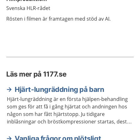
Svenska HLR-rådet
Rösten i filmen är framtagen med stöd av AI.
Läs mer på 1177.se
Hjärt-lungräddning på barn
Hjärt-lungräddning är en första hjälpen-behandling
som ges för att få i gång hjärtat och andningen hos
någon som har fått hjärtstopp. Ju tidigare
inblåsningar och bröstkompressioner startas, desto
större blir chansen att överleva ett hjärtstopp. Hjärt-
lungräddning brukar förkortas HLR.
Vanliga frågor om plötsligt