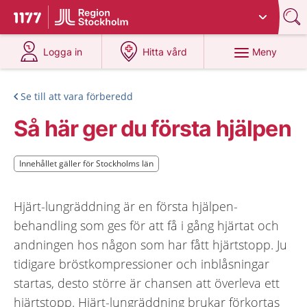
Du har valt region
Stockholms län
.
Till startsidan för 1177
på 1177.se
på 1177.se
Meny
Logga in
Hitta vård
Se till att vara förberedd
Så här ger du första hjälpen
Innehållet gäller för Stockholms län
Innehållet gäller för Stockholms län
Hjärt-lungräddning är en första hjälpen-
behandling som ges för att få i gång hjärtat och
andningen hos någon som har fått hjärtstopp. Ju
tidigare bröstkompressioner och inblåsningar
startas, desto större är chansen att överleva ett
hjärtstopp. Hjärt-lungräddning brukar förkortas