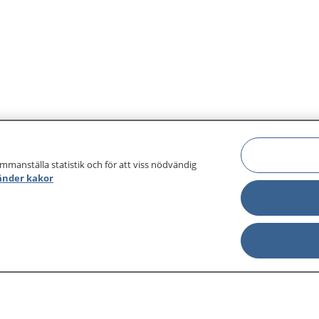
ammanställa statistik och för att viss nödvändig
änder kakor
sjukdomar och
Other languages
sa din journal
Lättläst svenska
 för