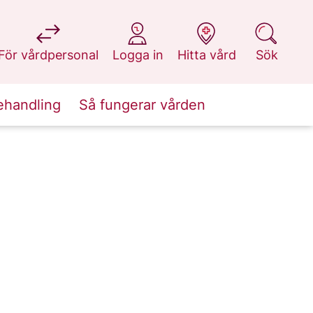
på 1177.se
på 1177.se
på 1177.se
på 1177.se
För vårdpersonal
Logga in
Hitta vård
Sök
ehandling
Så fungerar vården