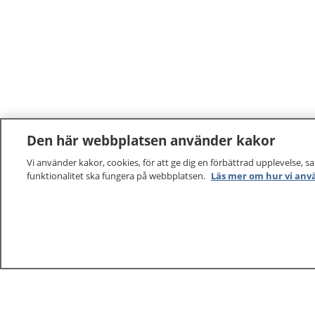
Den här webbplatsen använder kakor
Vi använder kakor, cookies, för att ge dig en förbättrad upplevelse, s
funktionalitet ska fungera på webbplatsen.
Läs mer om hur vi anv
1177
–
tryggt om din hälsa och vård
På 1177.se får du råd om hälsa och information om 
vilka mottagningar du kan kontakta. Logga in för att lä
och göra dina vårdärenden. Ring telefonnummer 1177
sjukvårdsrådgivning dygnet runt.