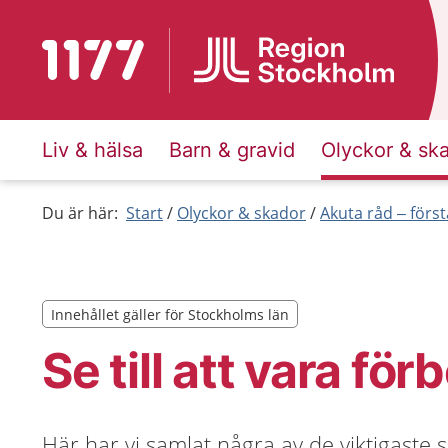
Till startsidan för 1177
Liv & hälsa
Barn & gravid
Olyckor & sk
Du är här:
Start
Olyckor & skador
Akuta råd – först
Innehållet gäller för Stockholms län
Innehållet gäller för Stockholms län
Se till att vara fö
Här har vi samlat några av de viktigaste 