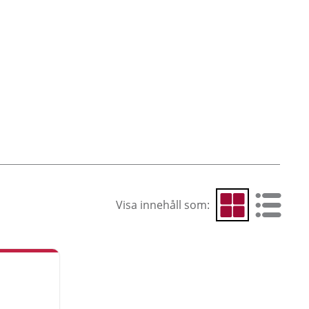
Visa innehåll som:
Visa som rutnät
Visa som 
Aktu