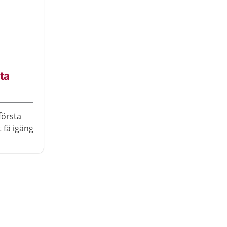
sta
första
 få igång
m har
u gör
 är