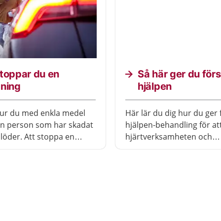
toppar du en
Så här ger du för
dning
hjälpen
hur du med enkla medel
Här lär du dig hur du ger 
en person som har skadat
hjälpen-behandling för att
blöder. Att stoppa en
hjärtverksamheten och
 kan rädda liv.
andningen hos någon so
fått hjärtstopp. Ju tidigare d
bröstkompressioner och
inblåsningar, desto större
chansen att överleva.