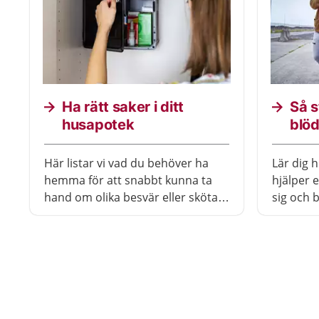
Ha rätt saker i ditt
Så s
husapotek
blö
Här listar vi vad du behöver ha
Lär dig 
hemma för att snabbt kunna ta
hjälper 
hand om olika besvär eller sköta
sig och 
om sår.
blödning