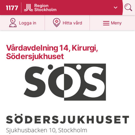
Du har valt region
Stockholms län
.
Till startsidan för 1177
på 1177.se
på 1177.se
Meny
Logga in
Hitta vård
Vårdavdelning 14, Kirurgi,
Södersjukhuset
Sjukhusbacken 10, Stockholm