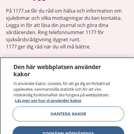
På 1177.se får du råd om hälsa och information om
sjukdomar och vilka mottagningar du kan kontakta.
Logga in för att läsa din journal och göra dina
vårdärenden. Ring telefonnummer 1177 för
sjukvårdsrådgivning dygnet runt.
1177 ger dig råd när du vill må bättre.
Den här webbplatsen använder
kakor
Vi använder kakor, cookies, för att ge dig en förbättrad
Visa inn
1177 på flera språk
upplevelse, sammanställa statistik och för att viss
nödvändig funktionalitet ska fungera på webbplatsen.
Visa inn
Läs mer om hur vi använder kakor
Om 1177
HANTERA KAKOR
Visa inn
Kontakt
GODKÄNN NÖDVÄNDIGA