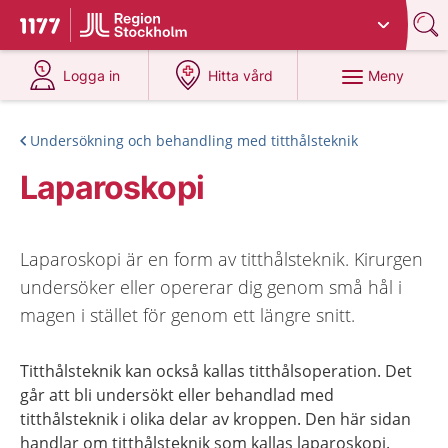
Du har valt region
Stockholms län
.
Till startsidan för 1177
på 1177.se
på 1177.se
Meny
Logga in
Hitta vård
Undersökning och behandling med titthålsteknik
Laparoskopi
Laparoskopi är en form av titthålsteknik. Kirurgen
undersöker eller opererar dig genom små hål i
magen i stället för genom ett längre snitt.
Titthålsteknik kan också kallas titthålsoperation. Det
går att bli undersökt eller behandlad med
titthålsteknik i olika delar av kroppen. Den här sidan
handlar om titthålsteknik som kallas laparoskopi.