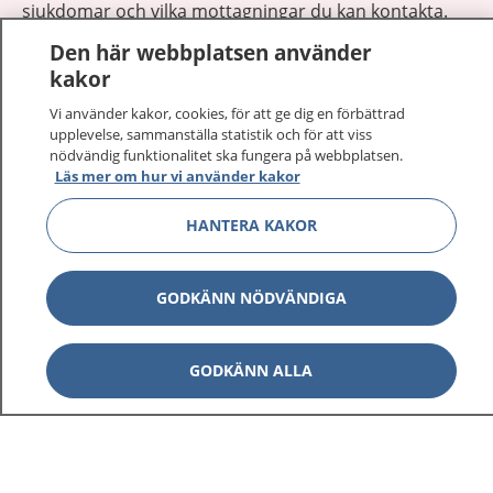
sjukdomar och vilka mottagningar du kan kontakta.
Logga in för att läsa din journal och göra dina
Den här webbplatsen använder
vårdärenden. Ring telefonnummer 1177 för
kakor
sjukvårdsrådgivning dygnet runt.
Vi använder kakor, cookies, för att ge dig en förbättrad
1177 ger dig råd när du vill må bättre.
upplevelse, sammanställa statistik och för att viss
nödvändig funktionalitet ska fungera på webbplatsen.
Läs mer om hur vi använder kakor
HANTERA KAKOR
Visa inn
1177 på flera språk
GODKÄNN NÖDVÄNDIGA
Visa inn
Om 1177
GODKÄNN ALLA
Visa inn
Kontakt
Behandling av personuppgifter