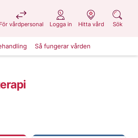
på 1177.se
på 1177.se
på 1177.se
på 1177.se
För vårdpersonal
Logga in
Hitta vård
Sök
ehandling
Så fungerar vården
terapi