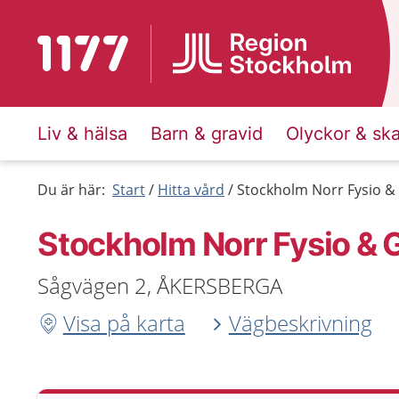
Till startsidan för 1177
Liv & hälsa
Barn & gravid
Olyckor & sk
Du är här:
Start
Hitta vård
Stockholm Norr Fysio & 
Stockholm Norr Fysio & G
Sågvägen 2, ÅKERSBERGA
Visa på karta
Vägbeskrivning