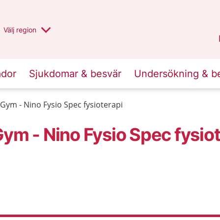
Du har valt region
Välj
en annan
region
Stockholms län
.
ador
Sjukdomar & besvär
Undersökning & b
Gym - Nino Fysio Spec fysioterapi
ym - Nino Fysio Spec fysio