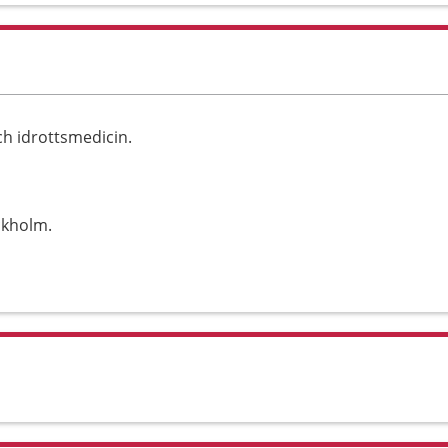
ch idrottsmedicin.
ckholm.