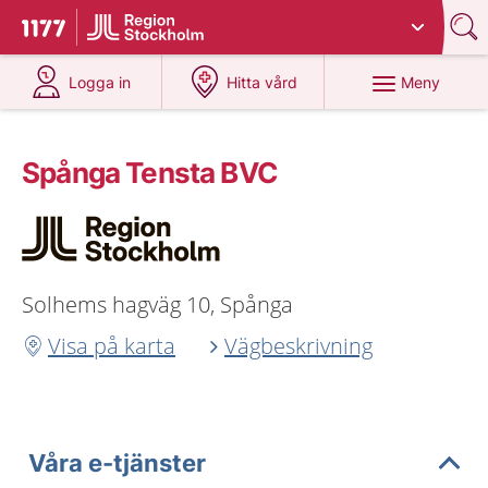
Du har valt region
Stockholms län
.
Till startsidan för 1177
på 1177.se
på 1177.se
Meny
Logga in
Hitta vård
Spånga Tensta BVC
Solhems hagväg 10, Spånga
Visa på karta
Vägbeskrivning
Våra e-tjänster