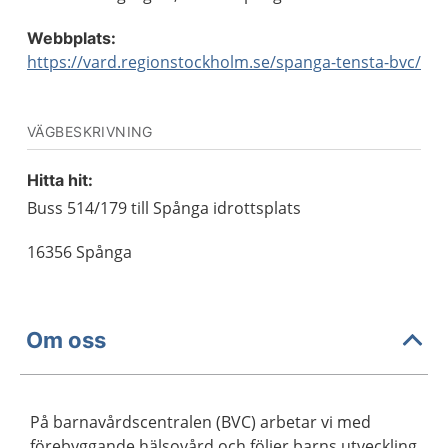
Webbplats:
https://vard.regionstockholm.se/spanga-tensta-bvc/
VÄGBESKRIVNING
Hitta hit:
Buss 514/179 till Spånga idrottsplats
16356 Spånga
Om oss
På barnavårdscentralen (BVC) arbetar vi med
förebyggande hälsovård och följer barns utveckling