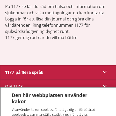
På 1177.se får du råd om hälsa och information om
sjukdomar och vilka mottagningar du kan kontakta.
Logga in för att läsa din journal och göra dina
vårdärenden. Ring telefonnummer 1177 för
sjukvårdsrådgivning dygnet runt.
1177 ger dig råd när du vill må bättre.
Visa inn
1177 på flera språk
Visa inn
Om 1177
Den här webbplatsen använder
Visa inn
Kontakt
kakor
Vi använder kakor, cookies, för att ge dig en förbättrad
upplevelse, sammanställa statistik och för att viss