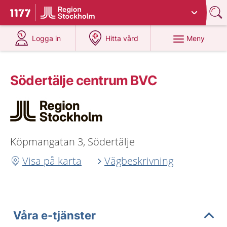
Du har valt region
Stockholms län
.
Till startsidan för 1177
på 1177.se
på 1177.se
Meny
Logga in
Hitta vård
Södertälje centrum BVC
Köpmangatan 3, Södertälje
Visa på karta
Vägbeskrivning
Våra e-tjänster