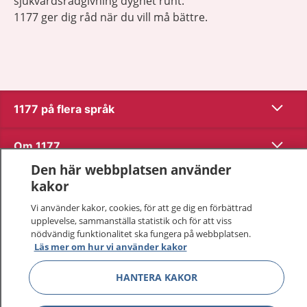
sjukvårdsrådgivning dygnet runt.
1177 ger dig råd när du vill må bättre.
Visa inn
1177 på flera språk
Visa inn
Om 1177
Den här webbplatsen använder
Visa inn
Kontakt
kakor
Vi använder kakor, cookies, för att ge dig en förbättrad
upplevelse, sammanställa statistik och för att viss
Behandling av personuppgifter
nödvändig funktionalitet ska fungera på webbplatsen.
Läs mer om hur vi använder kakor
Hantering av kakor
HANTERA KAKOR