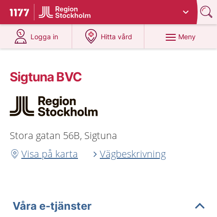
Du har valt region
Stockholms län
.
Till startsidan för 1177
på 1177.se
på 1177.se
Meny
Logga in
Hitta vård
Sigtuna BVC
Stora gatan 56B, Sigtuna
Visa på karta
Vägbeskrivning
Våra e-tjänster