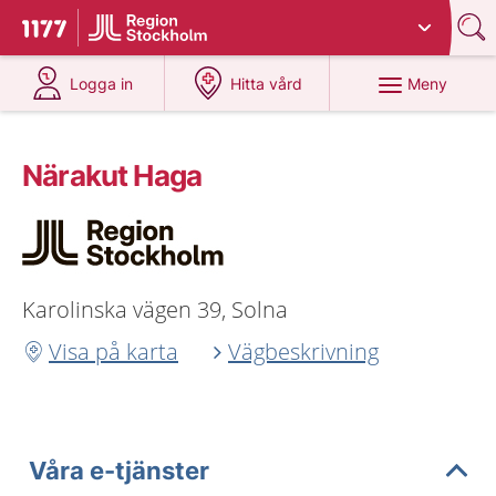
Du har valt region
Stockholms län
.
Till startsidan för 1177
på 1177.se
på 1177.se
Meny
Logga in
Hitta vård
Närakut Haga
Karolinska vägen 39, Solna
Visa på karta
Vägbeskrivning
Våra e-tjänster