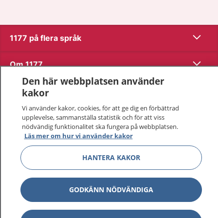
Visa inn
1177 på flera språk
Visa inn
Om 1177
Den här webbplatsen använder
Visa inn
Kontakt
kakor
Vi använder kakor, cookies, för att ge dig en förbättrad
upplevelse, sammanställa statistik och för att viss
Behandling av personuppgifter
nödvändig funktionalitet ska fungera på webbplatsen.
Läs mer om hur vi använder kakor
Hantering av kakor
HANTERA KAKOR
Inställningar för kakor
GODKÄNN NÖDVÄNDIGA
1177 – en tjänst från
Inera.