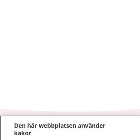
1177
–
tryggt om din hälsa och vård
Den här webbplatsen använder
kakor