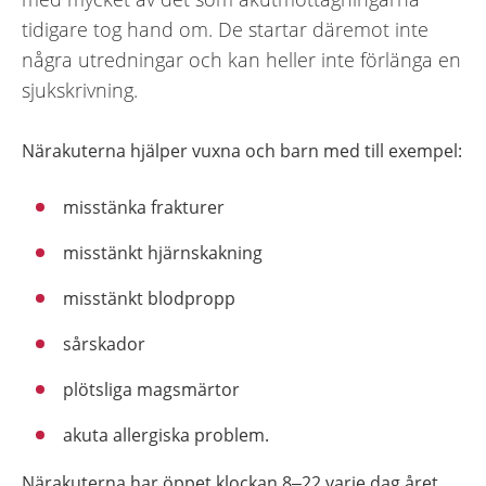
tidigare tog hand om. De startar däremot inte
några utredningar och kan heller inte förlänga en
sjukskrivning.
Närakuterna hjälper vuxna och barn med till exempel:
misstänka frakturer
misstänkt hjärnskakning
misstänkt blodpropp
sårskador
plötsliga magsmärtor
akuta allergiska problem.
Närakuterna har öppet klockan 8–22 varje dag året