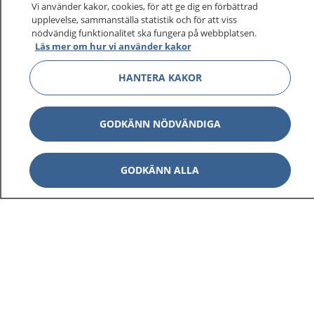
På 1177.se får du råd om hälsa och information om
Vi använder kakor, cookies, för att ge dig en förbättrad
sjukdomar och vilka mottagningar du kan kontakta.
upplevelse, sammanställa statistik och för att viss
nödvändig funktionalitet ska fungera på webbplatsen.
Logga in för att läsa din journal och göra dina
Läs mer om hur vi använder kakor
vårdärenden. Ring telefonnummer 1177 för
sjukvårdsrådgivning dygnet runt.
HANTERA KAKOR
1177 ger dig råd när du vill må bättre.
GODKÄNN NÖDVÄNDIGA
GODKÄNN ALLA
Visa inn
1177 på flera språk
Visa inn
Om 1177
Visa inn
Kontakt
Behandling av personuppgifter