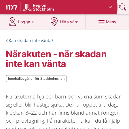
Du har valt region
Stockholms län
.
Till startsidan för 1177
på 1177.se
på 1177.se
Meny
Logga in
Hitta vård
Kan skadan inte vänta?
Närakuten - när skadan
inte kan vänta
Innehållet gäller för Stockholms län
Innehållet gäller för Stockholms län
Närakuterna hjälper barn och vuxna som skadar
sig eller blir hastigt sjuka. De har öppet alla dagar
klockan 8–22 och här finns bland annat röntgen
och provtagning. På närakuterna kan du få hjälp
med mycket av det som akutmottagningarna