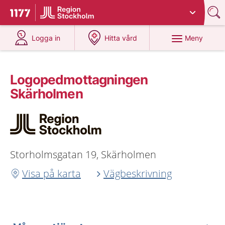
Du har valt region
Stockholms län
.
Till startsidan för 1177
på 1177.se
på 1177.se
Meny
Logga in
Hitta vård
Logopedmottagningen
Skärholmen
Storholmsgatan 19, Skärholmen
Visa på karta
Vägbeskrivning